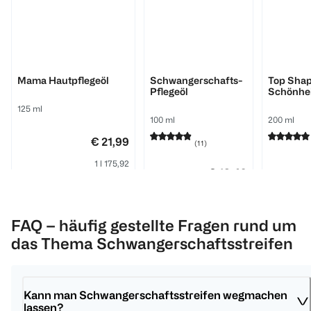
Bi-Oil
WELEDA
BI CARE
Mama Hautpflegeöl
Schwangerschafts-
Top Sha
Pflegeöl
Schönhei
125 ml
100 ml
200 ml
€ 21,99
(
11
)
1 l 175,92
€ 18,49
1
1 l 184,90
Quantity: 1
FAQ – häufig gestellte Fragen rund um
Click 
1
Quantity: 1
das Thema Schwangerschaftsstreifen
Kann man Schwangerschaftsstreifen wegmachen 
lassen?