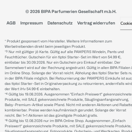
© 2026 BIPA Parfumerien Gesellschaft m.b.H.
AGB
Impressum
Datenschutz
Vertrag widerrufen
Cooki
* Produkt gesponsert vom Hersteller. Weitere Informationen zum
Werbetreibenden direkt beim jeweiligen Produkt.
*³ Nur mit gültiger jö Karte. Gültig auf alle PAMPERS Windeln, Pants und
Feuchttücher. Gutschein für ein tiptoi Starter-Set im Wert von 54.99 €,
einlösbar bis 30.09.2026. Nur ein Gutschein pro Einkauf einlösbar. Der
Sammelwert wird auf der Rechnung angedruckt. Gültig in allen BIPA Filialen
im Online Shop. Solange der Vorrat reicht. Abholung des tiptoi Starter Sets n
in der BIPA Filiale möglich. Bei Retournierung der PAMPERS Einkäufe ist au
das tiptoi Starter-Set in Originalverpackung zu retournieren, andernfalls wir
der Wert iHv 54.99 € einbehalten.
*⁴ Gültig bis 19.08.2026. Ausgenommen "Einfach Preiswert" gekennzeichnete
Produkte, mit SALE gekennzeichnete Produkte, Säuglingsanfangsnahrung,
Baby-Premium-Artikel sowie Pfand. Nicht mit anderen Aktionen und Rabatt
kombinierbar. Preise werden kaufmännisch gerundet. Solange der Vorrat
reicht. Bei 1+1 Aktionen ist das günstigste Produkt gratis.
*⁸ Gültig bis 12.08.2026 nur im BIPA Online Shop. Ausgenommen „Einfach
Preiswert“ gekennzeichnete Produkte, mit SALE gekennzeichnete Produkte,
Säuglingsanfangsnahrung, Fotoprodukte, Gutschein- und Wertkarten, Produ