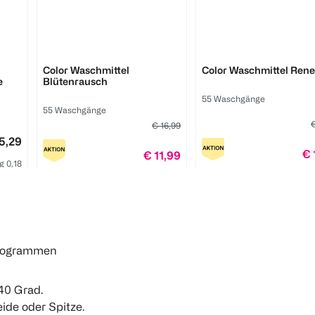
Fewa
Fewa
Color Waschmittel
Color Waschmittel Ren
e
Blütenrausch
55 Waschgänge
55 Waschgänge
€
€ 16,99
5,29
€ 
€ 11,99
g 0,18
1 Waschgan
1 Waschgang 0,22
1
Click & Collect
Quantity: 1
Programmen
–40 Grad.
eide oder Spitze.