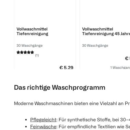
BI HOME
BI HOME
Vollwaschmittel
Vollwaschmittel
Tiefenreinigung
Tiefenreinigung 45 Jahr
30 Waschgänge
30 Waschgänge
(
1
)
€ 
€ 5,29
1 Waschgan
1 Waschgang 0,18
Click & Collect
Das richtige Waschprogramm
Click & Collect
Moderne Waschmaschinen bieten eine Vielzahl an 
Pflegeleicht
: Für synthetische Stoffe, bei 30
Feinwäsche
: Für empfindliche Textilien wie S