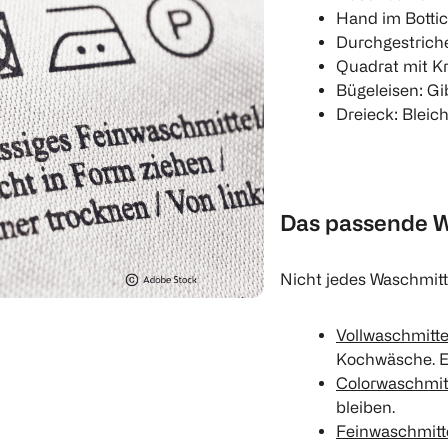
Hand im Botti
Durchgestriche
Quadrat mit Kr
Bügeleisen: Gi
Dreieck: Bleic
Das passende W
Nicht jedes Waschmitte
Vollwaschmitte
Kochwäsche. Es
Colorwaschmit
bleiben.
Feinwaschmitt