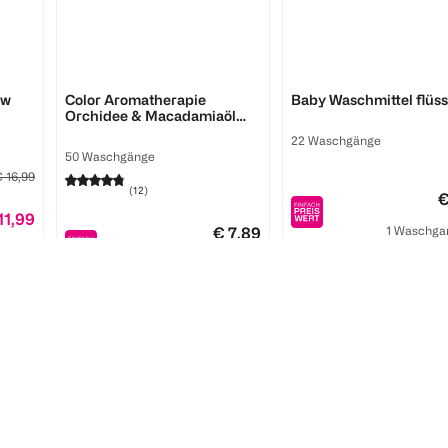
Weißer Riese
Frosch
ew
Color Aromatherapie
Baby Waschmittel flüss
Orchidee & Macadamiaöl
Gel
22 Waschgänge
50 Waschgänge
 16,99
(
12
)
€
11,99
1 Waschga
€ 7,89
g 0,22
1 Waschgang 0,16
3
Quantity: 3
1
Quantity: 1