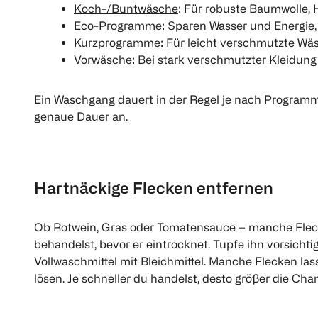
Koch-/Buntwäsche
: Für robuste Baumwolle, 
Eco-Programme
: Sparen Wasser und Energie,
Kurzprogramme
: Für leicht verschmutzte Wä
Vorwäsche
: Bei stark verschmutzter Kleidung 
Frosch
Fein & Wollwaschmittel
Mandel
Ein Waschgang dauert in der Regel je nach Program
40 Waschgänge
genaue Dauer an.
€ 7,29
1 Waschgang 0,18
Hartnäckige Flecken entfernen
1
Quantity: 1
Ob Rotwein, Gras oder Tomatensauce – manche Flecke
behandelst, bevor er eintrocknet. Tupfe ihn vorsichtig
Vollwaschmittel mit Bleichmittel. Manche Flecken l
lösen. Je schneller du handelst, desto größer die Cha