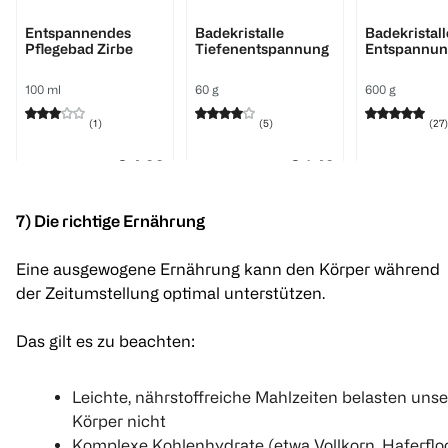
bi good
Kneipp
Kneipp
Entspannendes
Badekristalle
Badekristall
Pflegebad Zirbe
Tiefenentspannung
Entspannun
100 ml
60 g
600 g
(
1
)
(
5
)
(
27
)
€ 4,99
€ 1,49
100 g 2,48
7) Die richtige Ernährung
1
1
1
Quantity: 1
Quantity: 1
Quantity: 
Eine ausgewogene Ernährung kann den Körper während
der Zeitumstellung optimal unterstützen.
Das gilt es zu beachten:
Leichte, nährstoffreiche Mahlzeiten belasten uns
Körper nicht
Kneipp
Kneipp
Kneipp
Komplexe Kohlenhydrate (etwa Vollkorn, Haferflo