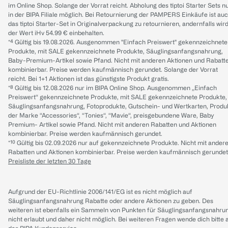
im Online Shop. Solange der Vorrat reicht. Abholung des tiptoi Starter Sets n
in der BIPA Filiale möglich. Bei Retournierung der PAMPERS Einkäufe ist au
das tiptoi Starter-Set in Originalverpackung zu retournieren, andernfalls wir
der Wert iHv 54.99 € einbehalten.
*⁴ Gültig bis 19.08.2026. Ausgenommen "Einfach Preiswert" gekennzeichnete
Produkte, mit SALE gekennzeichnete Produkte, Säuglingsanfangsnahrung,
Baby-Premium-Artikel sowie Pfand. Nicht mit anderen Aktionen und Rabatt
kombinierbar. Preise werden kaufmännisch gerundet. Solange der Vorrat
reicht. Bei 1+1 Aktionen ist das günstigste Produkt gratis.
*⁸ Gültig bis 12.08.2026 nur im BIPA Online Shop. Ausgenommen „Einfach
Preiswert“ gekennzeichnete Produkte, mit SALE gekennzeichnete Produkte,
Säuglingsanfangsnahrung, Fotoprodukte, Gutschein- und Wertkarten, Produ
der Marke “Accessories“, “Tonies“, “Mavie“, preisgebundene Ware, Baby
Premium- Artikel sowie Pfand. Nicht mit anderen Rabatten und Aktionen
kombinierbar. Preise werden kaufmännisch gerundet.
*¹⁰ Gültig bis 02.09.2026 nur auf gekennzeichnete Produkte. Nicht mit ander
Rabatten und Aktionen kombinierbar. Preise werden kaufmännisch gerundet
Preisliste der letzten 30 Tage
Aufgrund der EU-Richtlinie 2006/141/EG ist es nicht möglich auf
Säuglingsanfangsnahrung Rabatte oder andere Aktionen zu geben. Des
weiteren ist ebenfalls ein Sammeln von Punkten für Säuglingsanfangsnahru
nicht erlaubt und daher nicht möglich.
Bei weiteren Fragen wende dich bitte 