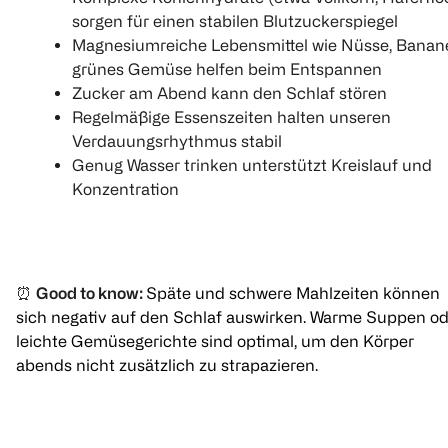
Schäumende
Badekristalle
Badekristall
Badekristalle
sorgen für einen stabilen Blutzuckerspiegel
Goodbye Stress
Tiefenents
Abschalten
Magnesiumreiche Lebensmittel wie Nüsse, Banan
80 g
60 g
600 g
grünes Gemüse helfen beim Entspannen
Zucker am Abend kann den Schlaf stören
(
1
)
(
1
)
(
36
Regelmäßige Essenszeiten halten unseren
€ 1,99
€ 1,49
Verdauungsrhythmus stabil
Genug Wasser trinken unterstützt Kreislauf und
100 g 2,49
100 g 2,48
Konzentration
1
1
1
Quantity: 1
Quantity: 1
Quantity: 
⏰
Good to know:
Späte und schwere Mahlzeiten können
sich negativ auf den Schlaf auswirken. Warme Suppen od
leichte Gemüsegerichte sind optimal, um den Körper
abends nicht zusätzlich zu strapazieren.
TEEKANNE
Teebeutel Von
Herzen