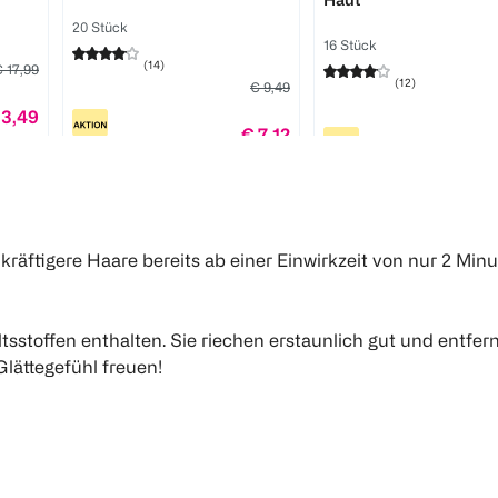
20 Stück
16 Stück
(
14
)
 17,99
(
12
)
€ 9,49
13,49
€ 7,12
€
tk 0,34
1 Stk 0,36
1 
1
Quantity: 1
1
Quantity: 1
räftigere Haare bereits ab einer Einwirkzeit von nur 2 Minu
stoffen enthalten. Sie riechen erstaunlich gut und entfer
lättegefühl freuen!