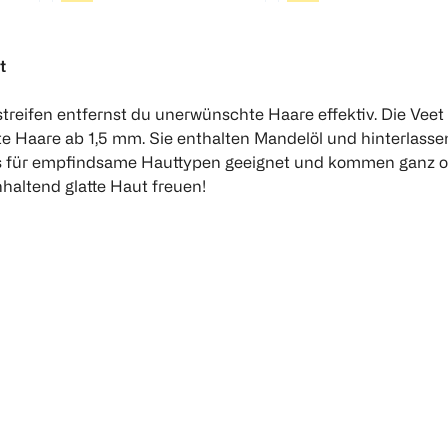
4,87
€ 7,49
€
k 0,24
t
1
1
Quantity: 1
Quantity: 1
reifen entfernst du unerwünschte Haare effektiv. Die Veet
te Haare ab 1,5 mm. Sie enthalten Mandelöl und hinterlass
ers für empfindsame Hauttypen geeignet und kommen ganz oh
haltend glatte Haut freuen!