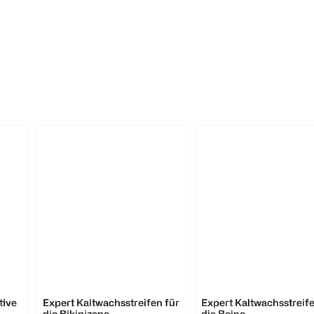
Veet
Veet
tive
Expert Kaltwachsstreifen für
Expert Kaltwachsstreife
die Bikinizone
die Beine