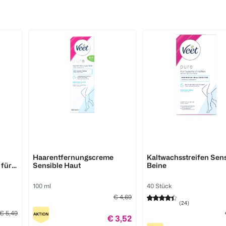
Veet
Veet
Haarentfernungscreme
Kaltwachsstreifen Sens
für
Sensible Haut
Beine
100 ml
40 Stück
€ 4,69
(
24
)
€ 5,49
€ 3,52