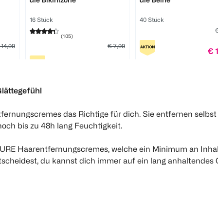
16 Stück
40 Stück
€
(
105
)
 14,99
€ 7,99
€ 
11,24
€ 5,99
1 S
1
Quantity: 1
k 0,28
1 Stk 0,37
lättegefühl
1
Quantity: 1
ernungscremes das Richtige für dich. Sie entfernen selbst k
och bis zu 48h lang Feuchtigkeit.
URE Haarentfernungscremes, welche ein Minimum an Inhalts
scheidest, du kannst dich immer auf ein lang anhaltendes G
n für