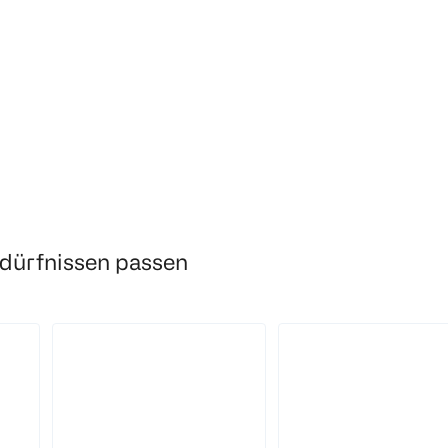
€ 6,99
5,24
k 0,26
edürfnissen passen