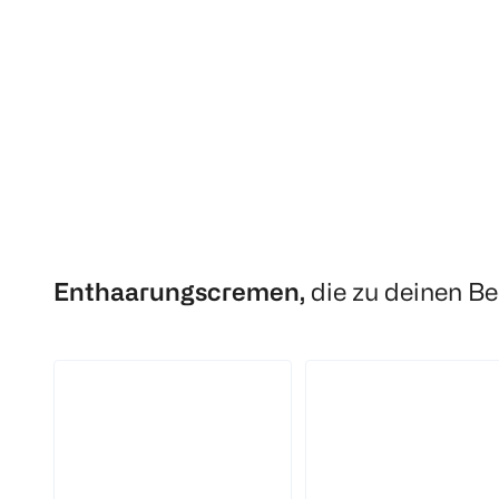
die Beine
das Gesicht
20 Stück
20 Stück
(
29
)
(
35
)
€ 8,99
€ 6,74
€ 
1 Stk 0,34
1 St
Click & Collect
1
Quantity: 1
Enthaarungscremen,
die zu deinen B