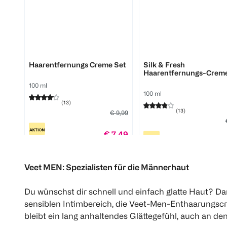
Veet
Veet
Haarentfernungs Creme Set
Silk & Fresh
Haarentfernungs-Crem
trockene Haut
100 ml
100 ml
(
13
)
(
13
)
€ 9,99
€ 7,49
€
1
Quantity: 1
Veet MEN: Spezialisten für die Männerhaut
Click & Collect
Du wünschst dir schnell und einfach glatte Haut? D
sensiblen Intimbereich, die Veet-Men-Enthaarungscr
bleibt ein lang anhaltendes Glättegefühl, auch an d