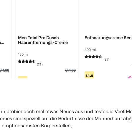
Veet
Veet
Men Total Pro Dusch-
Enthaarungscreme Sens
e
Haarentfernungs-Creme
400 ml
150 ml
(
34
)
(
23
)
€ 1,99
€ 4,99
€
 1,59
€ 3,99
100 
100 ml 2,66
Click & Collect
Click & Collect
ann probier doch mal etwas Neues aus und teste die Veet M
emes sind speziell auf die Bedürfnisse der Männerhaut ab
en empfindsamsten Körperstellen,