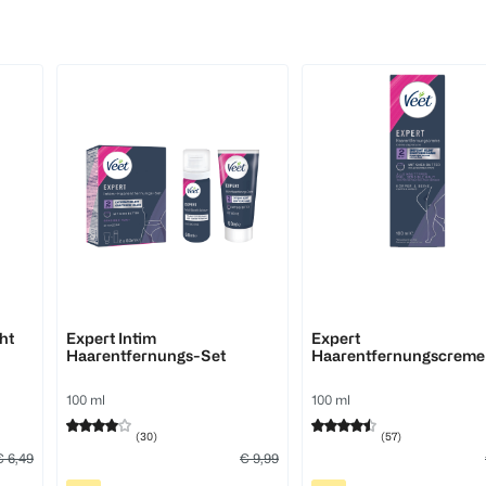
Veet
Veet
ht
Expert Intim
Expert
Haarentfernungs-Set
Haarentfernungscreme 
die Beine
100 ml
100 ml
(
30
)
(
57
)
€ 6,49
€ 9,99