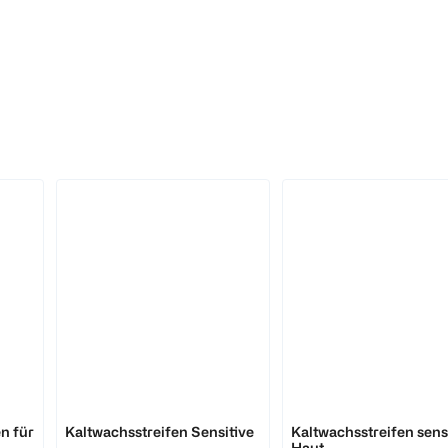
Veet
Veet
n für
Kaltwachsstreifen Sensitive
Kaltwachsstreifen sens
Haut