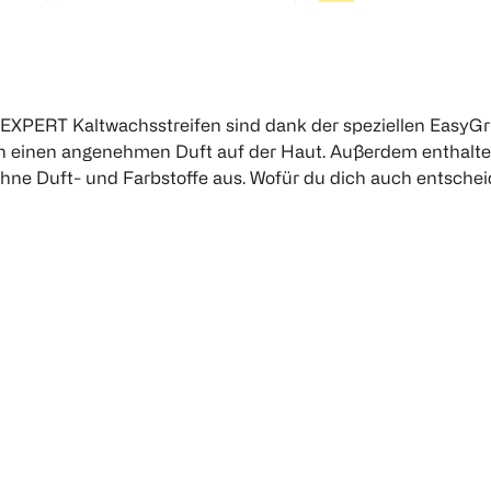
 4,12
€
1
Quantity: 1
1 
1
Quantity: 1
 EXPERT Kaltwachsstreifen sind dank der speziellen EasyGr
en einen angenehmen Duft auf der Haut. Außerdem enthalte
ne Duft- und Farbstoffe aus. Wofür du dich auch entschei