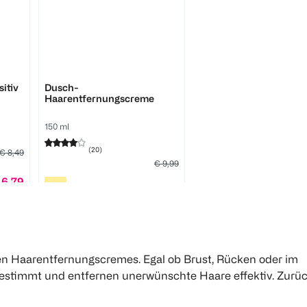
Veet
itiv
Dusch-
Haarentfernungscreme
150 ml
(
20
)
€ 8,49
€ 9,99
 6,79
€ 7,49
ml 1,70
100 ml 4,99
Click & Collect
en Haarentfernungscremes. Egal ob Brust, Rücken oder im
gestimmt und entfernen unerwünschte Haare effektiv. Zurü