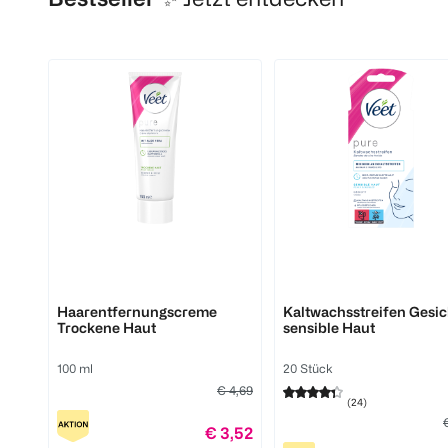
Veet
Veet
Haarentfernungscreme
Kaltwachsstreifen Gesic
Trockene Haut
sensible Haut
100 ml
20 Stück
€ 4,69
(
24
)
€ 3,52