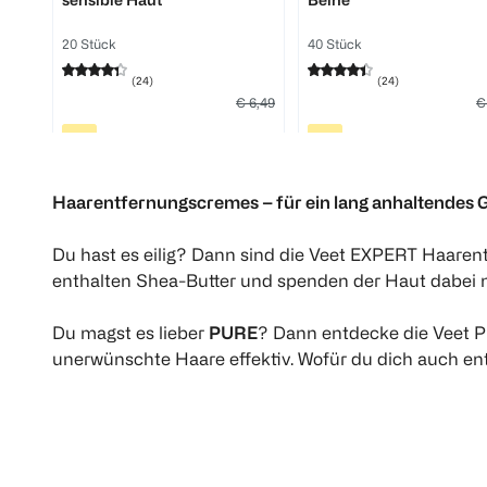
20 Stück
40 Stück
(
24
)
(
24
)
€ 6,49
€
€ 4,87
€ 
1 Stk 0,24
1 St
Haarentfernungscremes – für ein lang anhaltendes G
1
1
Quantity: 1
Quantity: 1
Du hast es eilig? Dann sind die Veet EXPERT Haarentf
enthalten Shea-Butter und spenden der Haut dabei n
Du magst es lieber
PURE
? Dann entdecke die Veet P
unerwünschte Haare effektiv. Wofür du dich auch ent
Veet
Veet
Expert Kaltwachsstreifen für
Expert Kaltwachsstreife