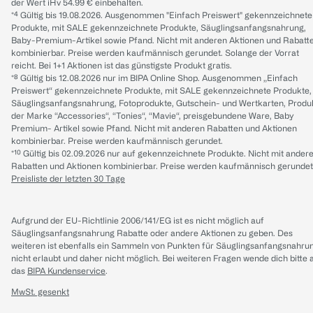
der Wert iHv 54.99 € einbehalten.
*⁴ Gültig bis 19.08.2026. Ausgenommen "Einfach Preiswert" gekennzeichnete
Produkte, mit SALE gekennzeichnete Produkte, Säuglingsanfangsnahrung,
Baby-Premium-Artikel sowie Pfand. Nicht mit anderen Aktionen und Rabatt
kombinierbar. Preise werden kaufmännisch gerundet. Solange der Vorrat
reicht. Bei 1+1 Aktionen ist das günstigste Produkt gratis.
*⁸ Gültig bis 12.08.2026 nur im BIPA Online Shop. Ausgenommen „Einfach
Preiswert“ gekennzeichnete Produkte, mit SALE gekennzeichnete Produkte,
Säuglingsanfangsnahrung, Fotoprodukte, Gutschein- und Wertkarten, Produ
der Marke “Accessories“, “Tonies“, “Mavie“, preisgebundene Ware, Baby
Premium- Artikel sowie Pfand. Nicht mit anderen Rabatten und Aktionen
kombinierbar. Preise werden kaufmännisch gerundet.
*¹⁰ Gültig bis 02.09.2026 nur auf gekennzeichnete Produkte. Nicht mit ander
Rabatten und Aktionen kombinierbar. Preise werden kaufmännisch gerundet
Preisliste der letzten 30 Tage
Aufgrund der EU-Richtlinie 2006/141/EG ist es nicht möglich auf
Säuglingsanfangsnahrung Rabatte oder andere Aktionen zu geben. Des
weiteren ist ebenfalls ein Sammeln von Punkten für Säuglingsanfangsnahru
nicht erlaubt und daher nicht möglich.
Bei weiteren Fragen wende dich bitte 
das
BIPA Kundenservice
.
MwSt. gesenkt