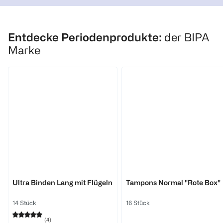
1 Stk 0,09
1 Stk 0,27
1
Quantity: 
1
1
Quantity: 1
Quantity: 1
Entdecke Periodenprodukte:
der BIPA
Marke
Joydivision
bi good
Original Soft-
Menstruationstasse
Tampons normal
Größe M M
3 Stück
1 Stück
BI COMFORT
BI COMFORT
(
5
)
(
4
)
Ultra Binden Lang mit Flügeln
Tampons Normal "Rote Box"
€ 4,99
€ 5,45
14 Stück
16 Stück
1 Stk 1,66
(
4
)