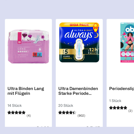
BI COMFORT
always
o.b.
Ultra Binden Lang
Ultra Damenbinden
Periodenslip
mit Flügeln
Starke Periode
(Größe 5) Mit
1 Stück
Flügeln
14 Stück
20 Stück
(
2
)
(
4
)
(
902
)
€ 1,26
€ 5,45