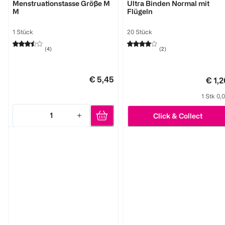
Menstruationstasse Größe M
Ultra Binden Normal mit
M
Flügeln
1 Stück
20 Stück
(
4
)
(
2
)
€ 5,45
€ 1,2
1 Stk 0,
1
Click & Collect
Quantity: 1