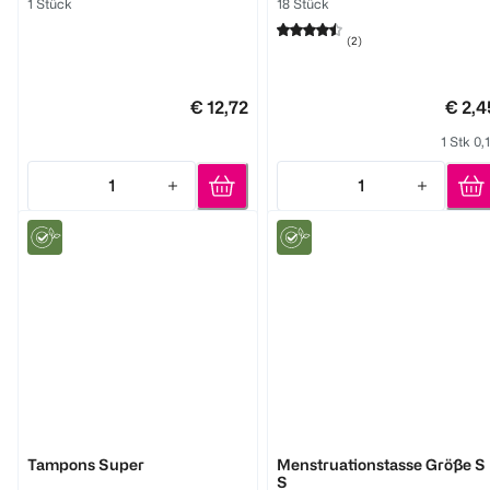
1 Stück
18 Stück
(
2
)
€ 12,72
€ 2,4
1 Stk 0,
1
1
Quantity: 1
Quantity: 1
bi good
bi good
Tampons Super
Menstruationstasse Größe S
S