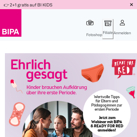
Weiter
👉 2+1 gratis auf BI KIDS
Für
Für
Für
zum
300 Ös
500 Ös
150 Ös
Inhalt
-20%
-10%
-15%
Filiale
Anmelden
Fotoshop