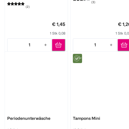
(
3
)
(
2
)
€ 1,45
€ 1,2
1 Stk 0,08
1 Stk 0,
1
1
Quantity: 1
Quantity: 1
bi good
bi good
Periodenunterwäsche
Tampons Mini