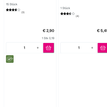
15 Stück
1 Stück
(
3
)
(
4
)
€ 2,90
€ 5,4
1 Stk 0,19
1
1
Quantity: 1
Quantity: 1
bi good
BI COMFORT