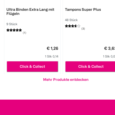
BI COMFORT
BI COMFORT
Ultra Binden Extra Lang mit
Tampons Super Plus
Flügeln
48 Stück
9 Stück
(
3
)
(
1
)
€ 1,26
€ 3,6
1 Stk 0,14
1 Stk 0,
Click & Collect
Click & Collect
Mehr Produkte entdecken