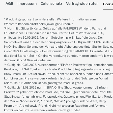
AGB
Impressum
Datenschutz
Vertrag widerrufen
Cooki
* Produkt gesponsert vom Hersteller. Weitere Informationen zum
Werbetreibenden direkt beim jeweiligen Produkt.
*³ Nur mit gültiger jö Karte. Gültig auf alle PAMPERS Windeln, Pants und
Feuchttücher. Gutschein für ein tiptoi Starter-Set im Wert von 54.99 €,
einlösbar bis 30.09.2026. Nur ein Gutschein pro Einkauf einlösbar. Der
Sammelwert wird auf der Rechnung angedruckt. Gültig in allen BIPA Filialen
im Online Shop. Solange der Vorrat reicht. Abholung des tiptoi Starter Sets n
in der BIPA Filiale möglich. Bei Retournierung der PAMPERS Einkäufe ist au
das tiptoi Starter-Set in Originalverpackung zu retournieren, andernfalls wir
der Wert iHv 54.99 € einbehalten.
*⁴ Gültig bis 19.08.2026. Ausgenommen "Einfach Preiswert" gekennzeichnete
Produkte, mit SALE gekennzeichnete Produkte, Säuglingsanfangsnahrung,
Baby-Premium-Artikel sowie Pfand. Nicht mit anderen Aktionen und Rabatt
kombinierbar. Preise werden kaufmännisch gerundet. Solange der Vorrat
reicht. Bei 1+1 Aktionen ist das günstigste Produkt gratis.
*⁸ Gültig bis 12.08.2026 nur im BIPA Online Shop. Ausgenommen „Einfach
Preiswert“ gekennzeichnete Produkte, mit SALE gekennzeichnete Produkte,
Säuglingsanfangsnahrung, Fotoprodukte, Gutschein- und Wertkarten, Produ
der Marke “Accessories“, “Tonies“, “Mavie“, preisgebundene Ware, Baby
Premium- Artikel sowie Pfand. Nicht mit anderen Rabatten und Aktionen
kombinierbar. Preise werden kaufmännisch gerundet.