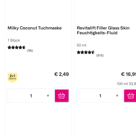
GARNIER
L'ORÉAL PARIS
Milky Coconut Tuchmaske
Revitalift Filler Glass Skin
Feuchtigkeits-Fluid
1 Stück
50 ml
(
56
)
(
615
)
€ 2,49
€ 16,9
100 ml 33,
1
1
Quantity: 1
Quantity: 1