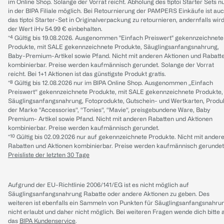
im Online Shop. Solange der Vorrat reicht. Abholung des tiptoi Starter Sets n
in der BIPA Filiale möglich. Bei Retournierung der PAMPERS Einkäufe ist au
das tiptoi Starter-Set in Originalverpackung zu retournieren, andernfalls wir
der Wert iHv 54.99 € einbehalten.
*⁴ Gültig bis 19.08.2026. Ausgenommen "Einfach Preiswert" gekennzeichnete
Produkte, mit SALE gekennzeichnete Produkte, Säuglingsanfangsnahrung,
Baby-Premium-Artikel sowie Pfand. Nicht mit anderen Aktionen und Rabatt
kombinierbar. Preise werden kaufmännisch gerundet. Solange der Vorrat
reicht. Bei 1+1 Aktionen ist das günstigste Produkt gratis.
*⁸ Gültig bis 12.08.2026 nur im BIPA Online Shop. Ausgenommen „Einfach
Preiswert“ gekennzeichnete Produkte, mit SALE gekennzeichnete Produkte,
Säuglingsanfangsnahrung, Fotoprodukte, Gutschein- und Wertkarten, Produ
der Marke “Accessories“, “Tonies“, “Mavie“, preisgebundene Ware, Baby
Premium- Artikel sowie Pfand. Nicht mit anderen Rabatten und Aktionen
kombinierbar. Preise werden kaufmännisch gerundet.
*¹⁰ Gültig bis 02.09.2026 nur auf gekennzeichnete Produkte. Nicht mit ander
Rabatten und Aktionen kombinierbar. Preise werden kaufmännisch gerundet
Preisliste der letzten 30 Tage
Aufgrund der EU-Richtlinie 2006/141/EG ist es nicht möglich auf
Säuglingsanfangsnahrung Rabatte oder andere Aktionen zu geben. Des
weiteren ist ebenfalls ein Sammeln von Punkten für Säuglingsanfangsnahru
nicht erlaubt und daher nicht möglich.
Bei weiteren Fragen wende dich bitte 
das
BIPA Kundenservice
.