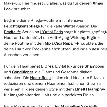
Make-up
. Hier findest du alles, was du für deinen
Xmas
Look
brauchst.
Beginne deine
Pflege
-Routine mit intensiver
Feuchtigkeitspflege
für die kalte
Winter
-Saison. Die
Revitalift
-Serie von
L'Oréal Paris
sorgt für glatte, gepflegt
Haut und unterstützt die Anti-Aging-Wirkung. Ergänze
deine Routine mit den
Mixa Cica Repair
-Produkten, die
deine Haut vor Trockenheit schützen und ihr ein gesund
Aussehen verleihen.
Für dein Haar bietet
L'Oréal Elvital
luxuriöse
Shampoos
und
Conditioner
, die Glanz und Geschmeidigkeit
schenken. Die
Haarpflege
-Linien sind ideal, um Frizz zu
reduzieren und deinem Haar einen festlichen Glow zu
verleihen. Fixiere deinen Style mit dem
Elnett Haarspray
für langanhaltenden Halt und ein perfektes Finish.
Beim Make-up setzt du mit der
Maybelline Sky High