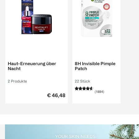
GARNIER
Haut-Erneuerung über
8H Invisible Pimple
Nacht
Patch
2 Produkte
22 Stück
(
1884
)
€ 46,48
€ 9,99
1 Stk 0,45
Zu den Produktdetails
1
Quantity: 1