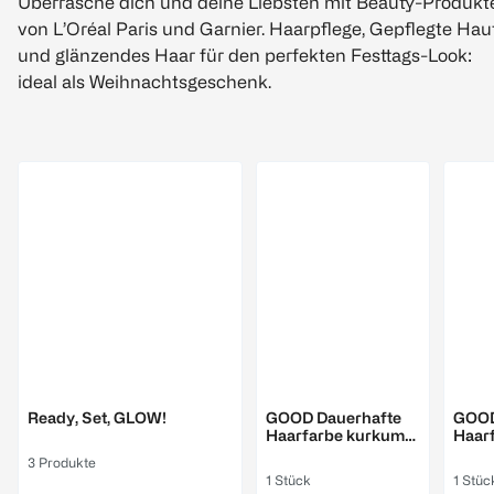
Überrasche dich und deine Liebsten mit Beauty-Produkt
von L’Oréal Paris und Garnier. Haarpflege, Gepflegte Hau
und glänzendes Haar für den perfekten Festtags-Look:
ideal als Weihnachtsgeschenk.
GARNIER
GARNI
Ready, Set, GLOW!
GOOD Dauerhafte
GOOD
Haarfarbe kurkuma
Haarf
kupfer
blon
3 Produkte
1 Stück
1 Stüc