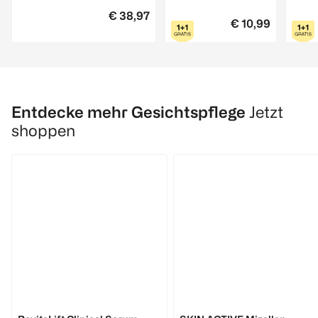
€ 38,97
€ 10,99
Zu den Produktdetails
1
Quantity: 1
Qua
Entdecke mehr Gesichtspflege
Jetzt
shoppen
GARNIER
GOOD Dauerhafte
Haarfarbe mochaccino
braun
1 Stück
L'ORÉAL PARIS
GARNIER