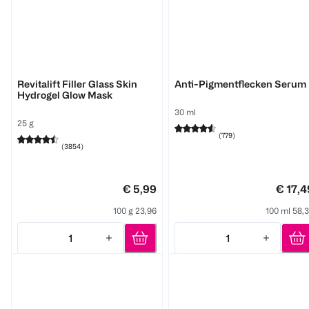
L'ORÉAL PARIS
Mixa
Revitalift Filler Glass Skin
Anti-Pigmentflecken Serum
Hydrogel Glow Mask
30 ml
25 g
(
779
)
(
3854
)
€ 5,99
€ 17,4
100 g 23,96
100 ml 58,
1
1
Quantity: 1
Quantity: 1