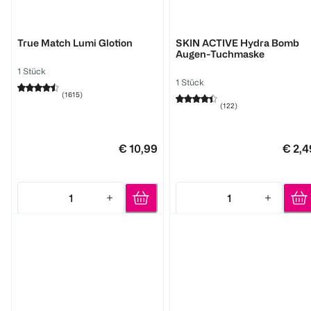
L'ORÉAL PARIS
GARNIER
True Match Lumi Glotion
SKIN ACTIVE Hydra Bomb
Augen-Tuchmaske
1 Stück
1 Stück
(
1615
)
(
122
)
€ 10,99
€ 2,4
1
1
Quantity: 1
Quantity: 1