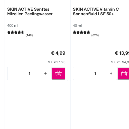
GARNIER
GARNIER
SKIN ACTIVE Sanftes
SKIN ACTIVE Vitamin C
Mizellen Peelingwasser
Sonnenfluid LSF 50+
400 ml
40 ml
(
148
)
(
620
)
€ 4,99
€ 13,9
100 ml 1,25
100 ml 34,
1
1
Quantity: 1
Quantity: 1