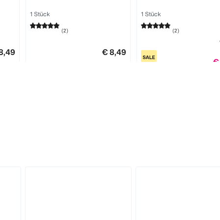
1 Stück
1 Stück
(
2
)
(
2
)
8,49
€ 8,49
€
1
1
Quantity: 1
Quantity: 1
MAYBELLINE
MAYBELLINE
Super Stay Vinyl Ink
Super Stay Vinyl Ink St