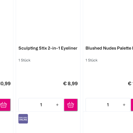
MAYBELLINE
MAYBELLINE
Sculpting Stix 2-in-1 Eyeliner
Blushed Nudes Palette
1 Stück
1 Stück
10,99
€ 8,99
€ 
1
1
Quantity: 1
Quantity: 1