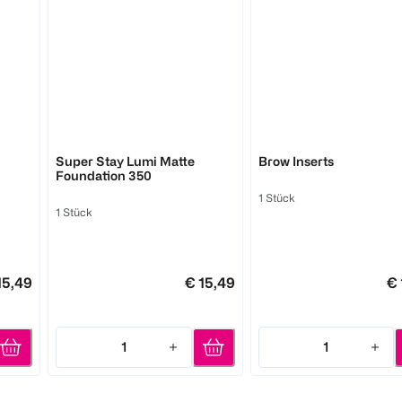
MAYBELLINE
MAYBELLINE
Super Stay Lumi Matte
Brow Inserts
Foundation 350
1 Stück
1 Stück
15,49
€ 15,49
€ 
1
1
Quantity: 1
Quantity: 1