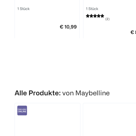
1 Stück
1 Stück
(
2
)
€ 10,99
€ 
1
Quantity: 1
1
Quantity: 1
Alle Produkte:
von Maybelline
MAYBELLINE
MAYBELLINE
Tattoo Liner Gel Pencil 802
Tattoo Liner Gel Pot