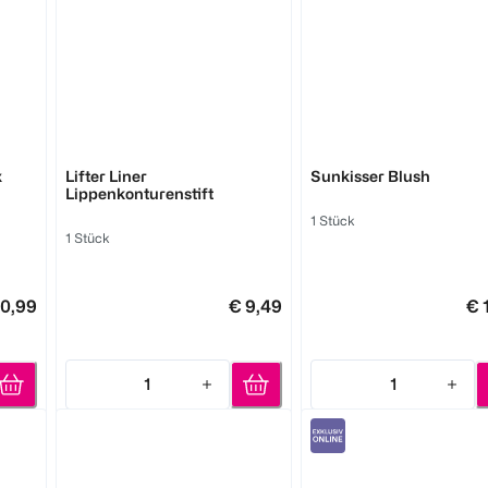
6,99
l 4,66
MAYBELLINE
MAYBELLINE
x
Lifter Liner
Sunkisser Blush
Lippenkonturenstift
1 Stück
1 Stück
10,99
€ 9,49
€ 
1
1
Quantity: 1
Quantity: 1