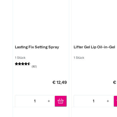
MAYBELLINE
MAYBELLINE
Lasting Fix Setting Spray
Lifter Gel Lip Oil-in-Gel
1 Stück
1 Stück
(
82
)
€ 12,49
€
1
1
Quantity: 1
Quantity: 1