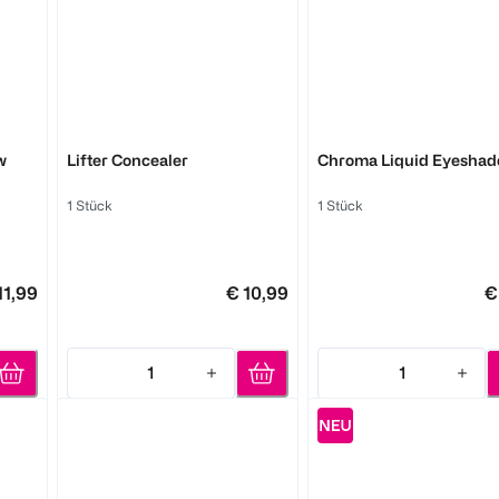
Unafraid
1 Stück
1 Stück
(
405
)
(
405
)
9,99
€ 
€ 13,49
MAYBELLINE
MAYBELLINE
w
Lifter Concealer
Chroma Liquid Eyesha
1
1 Stück
1 Stück
Quantity: 1
1
Quantity: 1
11,99
€ 10,99
€
1
1
Quantity: 1
Quantity: 1
ner