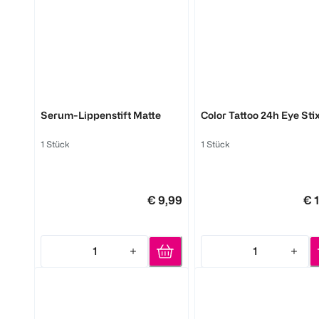
Waterproof
1 Stück
150 ml
€ 9,99
€ 
100 m
MAYBELLINE
MAYBELLINE
Serum-Lippenstift Matte
Color Tattoo 24h Eye Sti
1
Click & Collect
Quantity: 1
1 Stück
1 Stück
€ 9,99
€ 
1
1
Quantity: 1
Quantity: 1