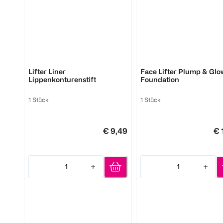
1 Stück
1 Stück
(
2
)
€ 
€ 8,49
MAYBELLINE
MAYBELLINE
Lifter Liner
Face Lifter Plump & Glo
Lippenkonturenstift
Foundation
1
Quantity: 1
1
Quantity: 1
1 Stück
1 Stück
€ 9,49
€ 
1
1
Quantity: 1
Quantity: 1
MAYBELLINE
MAYBELLINE
Super Lock Brow Glue Clear
Augen-Make-Up Entfer