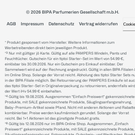
© 2026 BIPA Parfumerien Gesellschaft m.b.H.
AGB
Impressum
Datenschutz
Vertrag widerrufen
Cooki
* Produkt gesponsert vom Hersteller. Weitere Informationen zum
Werbetreibenden direkt beim jeweiligen Produkt.
*³ Nur mit gültiger jö Karte. Gültig auf alle PAMPERS Windeln, Pants und
Feuchttücher. Gutschein für ein tiptoi Starter-Set im Wert von 54.99 €,
einlösbar bis 30.09.2026. Nur ein Gutschein pro Einkauf einlösbar. Der
Sammelwert wird auf der Rechnung angedruckt. Gültig in allen BIPA Filialen
im Online Shop. Solange der Vorrat reicht. Abholung des tiptoi Starter Sets n
in der BIPA Filiale möglich. Bei Retournierung der PAMPERS Einkäufe ist au
das tiptoi Starter-Set in Originalverpackung zu retournieren, andernfalls wir
der Wert iHv 54.99 € einbehalten.
*⁴ Gültig bis 19.08.2026. Ausgenommen "Einfach Preiswert" gekennzeichnete
Produkte, mit SALE gekennzeichnete Produkte, Säuglingsanfangsnahrung,
Baby-Premium-Artikel sowie Pfand. Nicht mit anderen Aktionen und Rabatt
kombinierbar. Preise werden kaufmännisch gerundet. Solange der Vorrat
reicht. Bei 1+1 Aktionen ist das günstigste Produkt gratis.
*⁸ Gültig bis 12.08.2026 nur im BIPA Online Shop. Ausgenommen „Einfach
Preiswert“ gekennzeichnete Produkte, mit SALE gekennzeichnete Produkte,
Säuglingsanfangsnahrung, Fotoprodukte, Gutschein- und Wertkarten, Produ