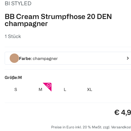
BI STYLED
BB Cream Strumpfhose 20 DEN
champagner
1 Stück
Farbe
: champagner
Größe:
M
S
M
L
XL
Preis
€ 4,
Preise in Euro inkl. 20 % MwSt. zzgl. Versandkos