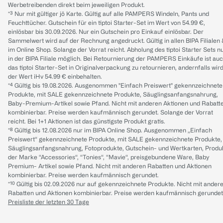
Werbetreibenden direkt beim jeweiligen Produkt.
*³ Nur mit gültiger jö Karte. Gültig auf alle PAMPERS Windeln, Pants und
Feuchttücher. Gutschein für ein tiptoi Starter-Set im Wert von 54.99 €,
einlösbar bis 30.09.2026. Nur ein Gutschein pro Einkauf einlösbar. Der
Sammelwert wird auf der Rechnung angedruckt. Gültig in allen BIPA Filialen
im Online Shop. Solange der Vorrat reicht. Abholung des tiptoi Starter Sets n
in der BIPA Filiale möglich. Bei Retournierung der PAMPERS Einkäufe ist au
das tiptoi Starter-Set in Originalverpackung zu retournieren, andernfalls wir
der Wert iHv 54.99 € einbehalten.
*⁴ Gültig bis 19.08.2026. Ausgenommen "Einfach Preiswert" gekennzeichnete
Produkte, mit SALE gekennzeichnete Produkte, Säuglingsanfangsnahrung,
Baby-Premium-Artikel sowie Pfand. Nicht mit anderen Aktionen und Rabatt
kombinierbar. Preise werden kaufmännisch gerundet. Solange der Vorrat
reicht. Bei 1+1 Aktionen ist das günstigste Produkt gratis.
*⁸ Gültig bis 12.08.2026 nur im BIPA Online Shop. Ausgenommen „Einfach
Preiswert“ gekennzeichnete Produkte, mit SALE gekennzeichnete Produkte,
Säuglingsanfangsnahrung, Fotoprodukte, Gutschein- und Wertkarten, Produ
der Marke “Accessories“, “Tonies“, “Mavie“, preisgebundene Ware, Baby
Premium- Artikel sowie Pfand. Nicht mit anderen Rabatten und Aktionen
kombinierbar. Preise werden kaufmännisch gerundet.
*¹⁰ Gültig bis 02.09.2026 nur auf gekennzeichnete Produkte. Nicht mit ander
Rabatten und Aktionen kombinierbar. Preise werden kaufmännisch gerundet
Preisliste der letzten 30 Tage