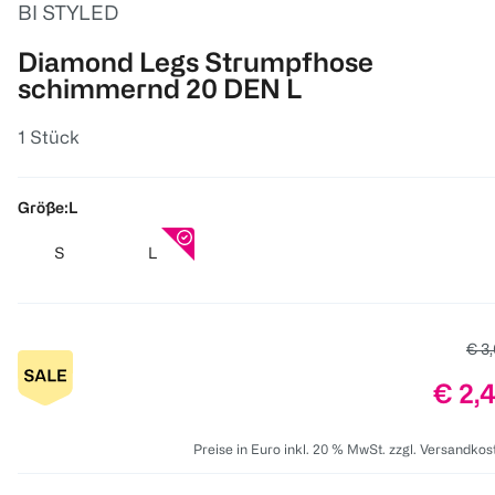
BI STYLED
Diamond Legs Strumpfhose
schimmernd 20 DEN L
1 Stück
Größe:
L
S
L
Alte
€ 3
Preis
€ 2,
Preise in Euro inkl. 20 % MwSt. zzgl. Versandkos