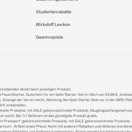
Studentenrabatte
Wirkstoff Lexikon
Gewinnspiele
treibenden direkt beim jeweiligen Produkt.
d Feuchttücher. Gutschein für ein tiptoi Starter-Set im Wert von 54.99 €, einlö
. Solange der Vorrat reicht. Abholung des tiptoi Starter Sets nur in der BIPA Fil
9 € einbehalten.
ichnete Produkte, mit SALE gekennzeichnete Produkte, Säuglingsanfangsnahrun
reicht. Bei 1+1 Aktionen ist das günstigste Produkt gratis.
ach Preiswert“ gekennzeichnete Produkte, mit SALE gekennzeichnete Produkte,
remium- Artikel sowie Pfand. Nicht mit anderen Rabatten und Aktionen kombini
t anderen Rabatten und Aktionen kombinierbar. Preise werden kaufmännisch ger