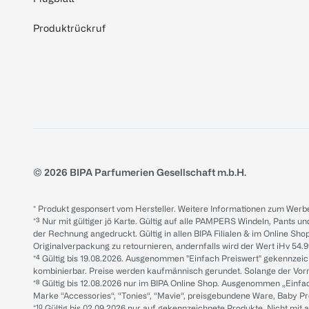
Produktrückruf
© 2026 BIPA Parfumerien Gesellschaft m.b.H.
* Produkt gesponsert vom Hersteller. Weitere Informationen zum Werbe
*³ Nur mit gültiger jö Karte. Gültig auf alle PAMPERS Windeln, Pants un
der Rechnung angedruckt. Gültig in allen BIPA Filialen & im Online Shop
Originalverpackung zu retournieren, andernfalls wird der Wert iHv 54.9
*⁴ Gültig bis 19.08.2026. Ausgenommen "Einfach Preiswert" gekennze
kombinierbar. Preise werden kaufmännisch gerundet. Solange der Vorrat 
*⁸ Gültig bis 12.08.2026 nur im BIPA Online Shop. Ausgenommen „Einf
Marke “Accessories“, “Tonies“, “Mavie“, preisgebundene Ware, Baby P
*¹⁰ Gültig bis 02.09.2026 nur auf gekennzeichnete Produkte. Nicht mi