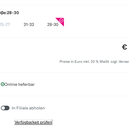
öße:
28-30
25-27
31-33
28-30
Pr
€ 
Preise in Euro inkl. 20 % MwSt. zzgl. Vers
Online lieferbar
In Filiale abholen
Verfügbarkeit prüfen