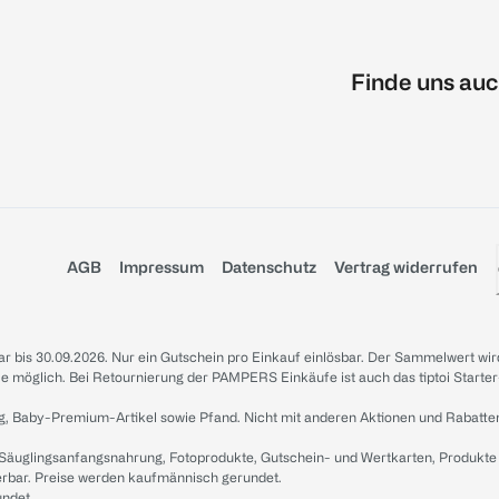
Finde uns auc
AGB
Impressum
Datenschutz
Vertrag widerrufen
sbar bis 30.09.2026. Nur ein Gutschein pro Einkauf einlösbar. Der Sammelwert wir
iale möglich. Bei Retournierung der PAMPERS Einkäufe ist auch das tiptoi Starter
g, Baby-Premium-Artikel sowie Pfand. Nicht mit anderen Aktionen und Rabatte
 Säuglingsanfangsnahrung, Fotoprodukte, Gutschein- und Wertkarten, Produkte
erbar. Preise werden kaufmännisch gerundet.
undet.