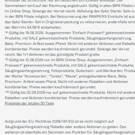
einlösbar bis 30.09.2026. Nur ein Gutschein pro Einkauf einlösbar. Der
Sammelwert wird auf der Rechnung angedruckt. Gültig in allen BIPA Filialen
im Online Shop. Solange der Vorrat reicht. Abholung des tiptoi Starter Sets n
in der BIPA Filiale möglich. Bei Retournierung der PAMPERS Einkäufe ist au
das tiptoi Starter-Set in Originalverpackung zu retournieren, andernfalls wir
der Wert iHv 54.99 € einbehalten.
*⁴ Gültig bis 19.08.2026. Ausgenommen "Einfach Preiswert" gekennzeichnete
Produkte, mit SALE gekennzeichnete Produkte, Säuglingsanfangsnahrung,
Baby-Premium-Artikel sowie Pfand. Nicht mit anderen Aktionen und Rabatt
kombinierbar. Preise werden kaufmännisch gerundet. Solange der Vorrat
reicht. Bei 1+1 Aktionen ist das günstigste Produkt gratis.
*⁸ Gültig bis 12.08.2026 nur im BIPA Online Shop. Ausgenommen „Einfach
Preiswert“ gekennzeichnete Produkte, mit SALE gekennzeichnete Produkte,
Säuglingsanfangsnahrung, Fotoprodukte, Gutschein- und Wertkarten, Produ
der Marke “Accessories“, “Tonies“, “Mavie“, preisgebundene Ware, Baby
Premium- Artikel sowie Pfand. Nicht mit anderen Rabatten und Aktionen
kombinierbar. Preise werden kaufmännisch gerundet.
*¹⁰ Gültig bis 02.09.2026 nur auf gekennzeichnete Produkte. Nicht mit ander
Rabatten und Aktionen kombinierbar. Preise werden kaufmännisch gerundet
Preisliste der letzten 30 Tage
Aufgrund der EU-Richtlinie 2006/141/EG ist es nicht möglich auf
Säuglingsanfangsnahrung Rabatte oder andere Aktionen zu geben. Des
weiteren ist ebenfalls ein Sammeln von Punkten für Säuglingsanfangsnahru