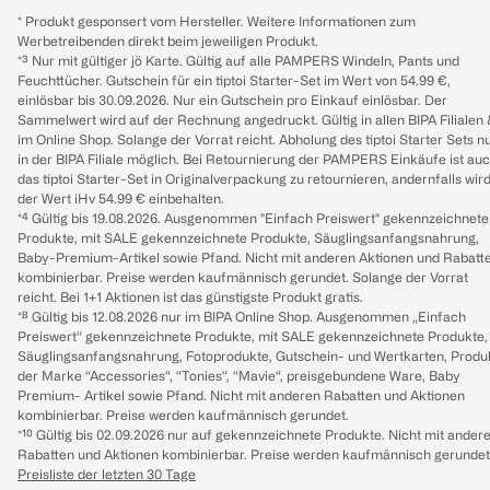
* Produkt gesponsert vom Hersteller. Weitere Informationen zum
Werbetreibenden direkt beim jeweiligen Produkt.
*³ Nur mit gültiger jö Karte. Gültig auf alle PAMPERS Windeln, Pants und
Feuchttücher. Gutschein für ein tiptoi Starter-Set im Wert von 54.99 €,
einlösbar bis 30.09.2026. Nur ein Gutschein pro Einkauf einlösbar. Der
Sammelwert wird auf der Rechnung angedruckt. Gültig in allen BIPA Filialen
im Online Shop. Solange der Vorrat reicht. Abholung des tiptoi Starter Sets n
in der BIPA Filiale möglich. Bei Retournierung der PAMPERS Einkäufe ist au
das tiptoi Starter-Set in Originalverpackung zu retournieren, andernfalls wir
der Wert iHv 54.99 € einbehalten.
*⁴ Gültig bis 19.08.2026. Ausgenommen "Einfach Preiswert" gekennzeichnete
Produkte, mit SALE gekennzeichnete Produkte, Säuglingsanfangsnahrung,
Baby-Premium-Artikel sowie Pfand. Nicht mit anderen Aktionen und Rabatt
kombinierbar. Preise werden kaufmännisch gerundet. Solange der Vorrat
reicht. Bei 1+1 Aktionen ist das günstigste Produkt gratis.
*⁸ Gültig bis 12.08.2026 nur im BIPA Online Shop. Ausgenommen „Einfach
Preiswert“ gekennzeichnete Produkte, mit SALE gekennzeichnete Produkte,
Säuglingsanfangsnahrung, Fotoprodukte, Gutschein- und Wertkarten, Produ
der Marke “Accessories“, “Tonies“, “Mavie“, preisgebundene Ware, Baby
Premium- Artikel sowie Pfand. Nicht mit anderen Rabatten und Aktionen
kombinierbar. Preise werden kaufmännisch gerundet.
*¹⁰ Gültig bis 02.09.2026 nur auf gekennzeichnete Produkte. Nicht mit ander
Rabatten und Aktionen kombinierbar. Preise werden kaufmännisch gerundet
Preisliste der letzten 30 Tage