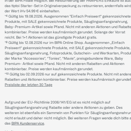
in der BIPA Filiale möglich. Bei Retournierung der PAMPERS Einkäufe ist au
das tiptoi Starter-Set in Originalverpackung zu retournieren, andernfalls wir
der Wert iHv 54.99 € einbehalten.
*⁴ Gültig bis 19.08.2026. Ausgenommen "Einfach Preiswert" gekennzeichnete
Produkte, mit SALE gekennzeichnete Produkte, Säuglingsanfangsnahrung,
Baby-Premium-Artikel sowie Pfand. Nicht mit anderen Aktionen und Rabatt
kombinierbar. Preise werden kaufmännisch gerundet. Solange der Vorrat
reicht. Bei 1+1 Aktionen ist das günstigste Produkt gratis.
*⁸ Gültig bis 12.08.2026 nur im BIPA Online Shop. Ausgenommen „Einfach
Preiswert“ gekennzeichnete Produkte, mit SALE gekennzeichnete Produkte,
Säuglingsanfangsnahrung, Fotoprodukte, Gutschein- und Wertkarten, Produ
der Marke “Accessories“, “Tonies“, “Mavie“, preisgebundene Ware, Baby
Premium- Artikel sowie Pfand. Nicht mit anderen Rabatten und Aktionen
kombinierbar. Preise werden kaufmännisch gerundet.
*¹⁰ Gültig bis 02.09.2026 nur auf gekennzeichnete Produkte. Nicht mit ander
Rabatten und Aktionen kombinierbar. Preise werden kaufmännisch gerundet
Preisliste der letzten 30 Tage
Aufgrund der EU-Richtlinie 2006/141/EG ist es nicht möglich auf
Säuglingsanfangsnahrung Rabatte oder andere Aktionen zu geben. Des
weiteren ist ebenfalls ein Sammeln von Punkten für Säuglingsanfangsnahru
nicht erlaubt und daher nicht möglich.
Bei weiteren Fragen wende dich bitte 
das
BIPA Kundenservice
.