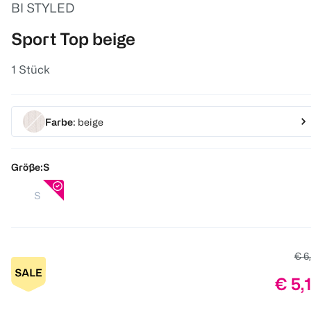
BI STYLED
Sport Top beige
1 Stück
Farbe
: beige
Größe:
S
S
Alte
€ 6
Prei
€ 5,