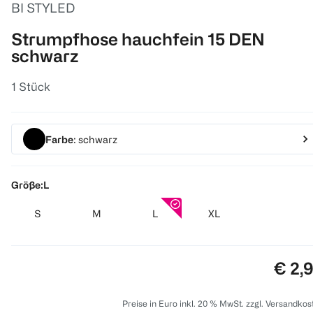
BI STYLED
Strumpfhose hauchfein 15 DEN
schwarz
1 Stück
Farbe
: schwarz
Größe:
L
S
M
L
XL
Preis
€ 2,
Preise in Euro inkl. 20 % MwSt. zzgl. Versandkos