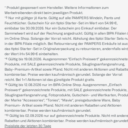
* Produkt gesponsert vom Hersteller. Weitere Informationen zum
Werbetreibenden direkt beim jeweiligen Produkt.
*³ Nur mit gültiger jö Karte. Gültig auf alle PAMPERS Windeln, Pants und
Feuchttücher. Gutschein für ein tiptoi Starter-Set im Wert von 54.99 €,
einlösbar bis 30.09.2026. Nur ein Gutschein pro Einkauf einlösbar. Der
Sammelwert wird auf der Rechnung angedruckt. Gültig in allen BIPA Filialen
im Online Shop. Solange der Vorrat reicht. Abholung des tiptoi Starter Sets n
in der BIPA Filiale möglich. Bei Retournierung der PAMPERS Einkäufe ist au
das tiptoi Starter-Set in Originalverpackung zu retournieren, andernfalls wir
der Wert iHv 54.99 € einbehalten.
*⁴ Gültig bis 19.08.2026. Ausgenommen "Einfach Preiswert" gekennzeichnete
Produkte, mit SALE gekennzeichnete Produkte, Säuglingsanfangsnahrung,
Baby-Premium-Artikel sowie Pfand. Nicht mit anderen Aktionen und Rabatt
kombinierbar. Preise werden kaufmännisch gerundet. Solange der Vorrat
reicht. Bei 1+1 Aktionen ist das günstigste Produkt gratis.
*⁸ Gültig bis 12.08.2026 nur im BIPA Online Shop. Ausgenommen „Einfach
Preiswert“ gekennzeichnete Produkte, mit SALE gekennzeichnete Produkte,
Säuglingsanfangsnahrung, Fotoprodukte, Gutschein- und Wertkarten, Produ
der Marke “Accessories“, “Tonies“, “Mavie“, preisgebundene Ware, Baby
Premium- Artikel sowie Pfand. Nicht mit anderen Rabatten und Aktionen
kombinierbar. Preise werden kaufmännisch gerundet.
*¹⁰ Gültig bis 02.09.2026 nur auf gekennzeichnete Produkte. Nicht mit ander
Rabatten und Aktionen kombinierbar. Preise werden kaufmännisch gerundet
Preisliste der letzten 30 Tage