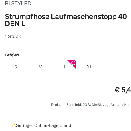
BI STYLED
Strumpfhose Laufmaschenstopp 40
DEN L
1 Stück
Größe:
L
S
M
L
XL
Preis
€ 5,
Preise in Euro inkl. 20 % MwSt. zzgl. Versandkos
Geringer Online-Lagerstand