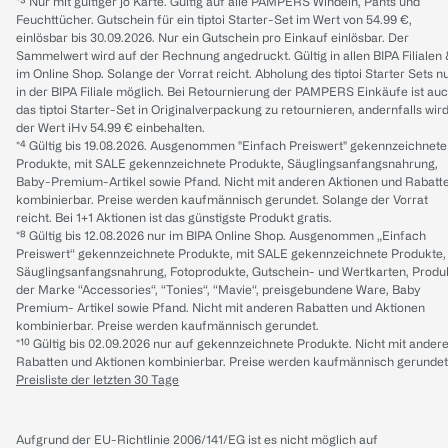
*³ Nur mit gültiger jö Karte. Gültig auf alle PAMPERS Windeln, Pants und
Feuchttücher. Gutschein für ein tiptoi Starter-Set im Wert von 54.99 €,
einlösbar bis 30.09.2026. Nur ein Gutschein pro Einkauf einlösbar. Der
Sammelwert wird auf der Rechnung angedruckt. Gültig in allen BIPA Filialen
im Online Shop. Solange der Vorrat reicht. Abholung des tiptoi Starter Sets n
in der BIPA Filiale möglich. Bei Retournierung der PAMPERS Einkäufe ist au
das tiptoi Starter-Set in Originalverpackung zu retournieren, andernfalls wir
der Wert iHv 54.99 € einbehalten.
*⁴ Gültig bis 19.08.2026. Ausgenommen "Einfach Preiswert" gekennzeichnete
Produkte, mit SALE gekennzeichnete Produkte, Säuglingsanfangsnahrung,
Baby-Premium-Artikel sowie Pfand. Nicht mit anderen Aktionen und Rabatt
kombinierbar. Preise werden kaufmännisch gerundet. Solange der Vorrat
reicht. Bei 1+1 Aktionen ist das günstigste Produkt gratis.
*⁸ Gültig bis 12.08.2026 nur im BIPA Online Shop. Ausgenommen „Einfach
Preiswert“ gekennzeichnete Produkte, mit SALE gekennzeichnete Produkte,
Säuglingsanfangsnahrung, Fotoprodukte, Gutschein- und Wertkarten, Produ
der Marke “Accessories“, “Tonies“, “Mavie“, preisgebundene Ware, Baby
Premium- Artikel sowie Pfand. Nicht mit anderen Rabatten und Aktionen
kombinierbar. Preise werden kaufmännisch gerundet.
*¹⁰ Gültig bis 02.09.2026 nur auf gekennzeichnete Produkte. Nicht mit ander
Rabatten und Aktionen kombinierbar. Preise werden kaufmännisch gerundet
Preisliste der letzten 30 Tage
Aufgrund der EU-Richtlinie 2006/141/EG ist es nicht möglich auf