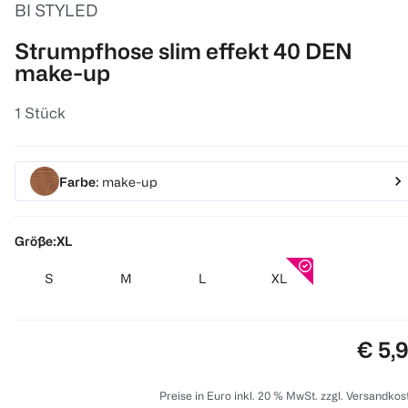
BI STYLED
Strumpfhose slim effekt 40 DEN
make-up
1 Stück
Farbe
: make-up
Größe:
XL
S
M
L
XL
Preis
€ 5,
Preise in Euro inkl. 20 % MwSt. zzgl. Versandkos