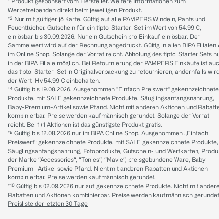
* Produkt gesponsert vom Hersteller. Weitere Informationen zum
Werbetreibenden direkt beim jeweiligen Produkt.
*³ Nur mit gültiger jö Karte. Gültig auf alle PAMPERS Windeln, Pants und
Feuchttücher. Gutschein für ein tiptoi Starter-Set im Wert von 54.99 €,
einlösbar bis 30.09.2026. Nur ein Gutschein pro Einkauf einlösbar. Der
Sammelwert wird auf der Rechnung angedruckt. Gültig in allen BIPA Filialen
im Online Shop. Solange der Vorrat reicht. Abholung des tiptoi Starter Sets n
in der BIPA Filiale möglich. Bei Retournierung der PAMPERS Einkäufe ist au
das tiptoi Starter-Set in Originalverpackung zu retournieren, andernfalls wir
der Wert iHv 54.99 € einbehalten.
*⁴ Gültig bis 19.08.2026. Ausgenommen "Einfach Preiswert" gekennzeichnete
Produkte, mit SALE gekennzeichnete Produkte, Säuglingsanfangsnahrung,
Baby-Premium-Artikel sowie Pfand. Nicht mit anderen Aktionen und Rabatt
kombinierbar. Preise werden kaufmännisch gerundet. Solange der Vorrat
reicht. Bei 1+1 Aktionen ist das günstigste Produkt gratis.
*⁸ Gültig bis 12.08.2026 nur im BIPA Online Shop. Ausgenommen „Einfach
Preiswert“ gekennzeichnete Produkte, mit SALE gekennzeichnete Produkte,
Säuglingsanfangsnahrung, Fotoprodukte, Gutschein- und Wertkarten, Produ
der Marke “Accessories“, “Tonies“, “Mavie“, preisgebundene Ware, Baby
Premium- Artikel sowie Pfand. Nicht mit anderen Rabatten und Aktionen
kombinierbar. Preise werden kaufmännisch gerundet.
*¹⁰ Gültig bis 02.09.2026 nur auf gekennzeichnete Produkte. Nicht mit ander
Rabatten und Aktionen kombinierbar. Preise werden kaufmännisch gerundet
Preisliste der letzten 30 Tage