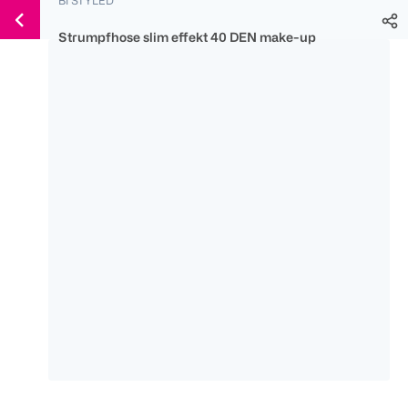
Weiter
Für
Für
Für
zum
300 Ös
500 Ös
150 Ös
Strumpfhose slim effekt 40 DEN make-up
Inhalt
-20%
-10%
-15%