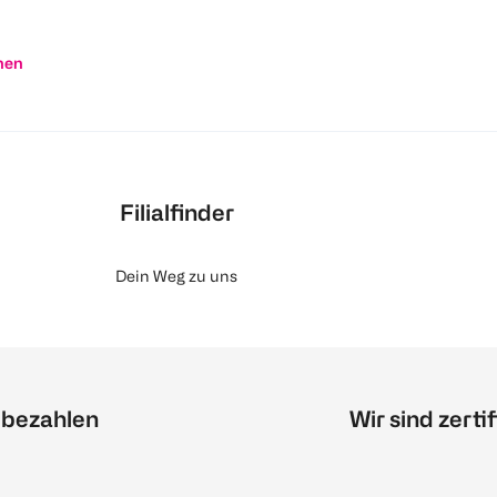
nen
Filialfinder
Dein Weg zu uns
 bezahlen
Wir sind zertif