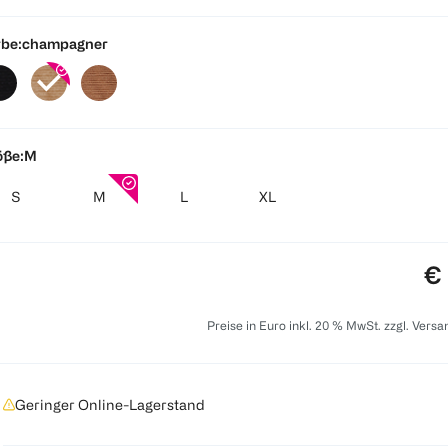
be:
champagner
öße:
M
S
M
L
XL
Pr
€ 
Preise in Euro inkl. 20 % MwSt. zzgl. Vers
Geringer Online-Lagerstand