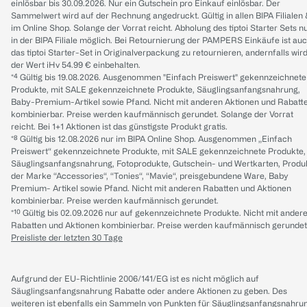
einlösbar bis 30.09.2026. Nur ein Gutschein pro Einkauf einlösbar. Der
Sammelwert wird auf der Rechnung angedruckt. Gültig in allen BIPA Filialen
im Online Shop. Solange der Vorrat reicht. Abholung des tiptoi Starter Sets n
in der BIPA Filiale möglich. Bei Retournierung der PAMPERS Einkäufe ist au
das tiptoi Starter-Set in Originalverpackung zu retournieren, andernfalls wir
der Wert iHv 54.99 € einbehalten.
*⁴ Gültig bis 19.08.2026. Ausgenommen "Einfach Preiswert" gekennzeichnete
Produkte, mit SALE gekennzeichnete Produkte, Säuglingsanfangsnahrung,
Baby-Premium-Artikel sowie Pfand. Nicht mit anderen Aktionen und Rabatt
kombinierbar. Preise werden kaufmännisch gerundet. Solange der Vorrat
reicht. Bei 1+1 Aktionen ist das günstigste Produkt gratis.
*⁸ Gültig bis 12.08.2026 nur im BIPA Online Shop. Ausgenommen „Einfach
Preiswert“ gekennzeichnete Produkte, mit SALE gekennzeichnete Produkte,
Säuglingsanfangsnahrung, Fotoprodukte, Gutschein- und Wertkarten, Produ
der Marke “Accessories“, “Tonies“, “Mavie“, preisgebundene Ware, Baby
Premium- Artikel sowie Pfand. Nicht mit anderen Rabatten und Aktionen
kombinierbar. Preise werden kaufmännisch gerundet.
*¹⁰ Gültig bis 02.09.2026 nur auf gekennzeichnete Produkte. Nicht mit ander
Rabatten und Aktionen kombinierbar. Preise werden kaufmännisch gerundet
Preisliste der letzten 30 Tage
Aufgrund der EU-Richtlinie 2006/141/EG ist es nicht möglich auf
Säuglingsanfangsnahrung Rabatte oder andere Aktionen zu geben. Des
weiteren ist ebenfalls ein Sammeln von Punkten für Säuglingsanfangsnahru