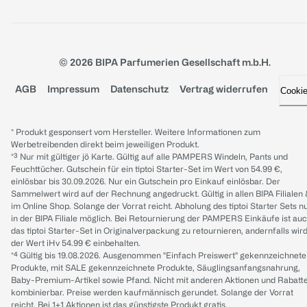
© 2026 BIPA Parfumerien Gesellschaft m.b.H.
AGB
Impressum
Datenschutz
Vertrag widerrufen
Cooki
* Produkt gesponsert vom Hersteller. Weitere Informationen zum
Werbetreibenden direkt beim jeweiligen Produkt.
*³ Nur mit gültiger jö Karte. Gültig auf alle PAMPERS Windeln, Pants und
Feuchttücher. Gutschein für ein tiptoi Starter-Set im Wert von 54.99 €,
einlösbar bis 30.09.2026. Nur ein Gutschein pro Einkauf einlösbar. Der
Sammelwert wird auf der Rechnung angedruckt. Gültig in allen BIPA Filialen
im Online Shop. Solange der Vorrat reicht. Abholung des tiptoi Starter Sets n
in der BIPA Filiale möglich. Bei Retournierung der PAMPERS Einkäufe ist au
das tiptoi Starter-Set in Originalverpackung zu retournieren, andernfalls wir
der Wert iHv 54.99 € einbehalten.
*⁴ Gültig bis 19.08.2026. Ausgenommen "Einfach Preiswert" gekennzeichnete
Produkte, mit SALE gekennzeichnete Produkte, Säuglingsanfangsnahrung,
Baby-Premium-Artikel sowie Pfand. Nicht mit anderen Aktionen und Rabatt
kombinierbar. Preise werden kaufmännisch gerundet. Solange der Vorrat
reicht. Bei 1+1 Aktionen ist das günstigste Produkt gratis.