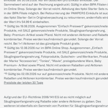
einlösbar bis 30.09.2026. Nur ein Gutschein pro Einkauf einlösbar. Der
Sammelwert wird auf der Rechnung angedruckt. Gültig in allen BIPA Filialen
im Online Shop. Solange der Vorrat reicht. Abholung des tiptoi Starter Sets n
in der BIPA Filiale möglich. Bei Retournierung der PAMPERS Einkäufe ist au
das tiptoi Starter-Set in Originalverpackung zu retournieren, andernfalls wir
der Wert iHv 54.99 € einbehalten.
*⁴ Gültig bis 19.08.2026. Ausgenommen "Einfach Preiswert" gekennzeichnete
Produkte, mit SALE gekennzeichnete Produkte, Säuglingsanfangsnahrung,
Baby-Premium-Artikel sowie Pfand. Nicht mit anderen Aktionen und Rabatt
kombinierbar. Preise werden kaufmännisch gerundet. Solange der Vorrat
reicht. Bei 1+1 Aktionen ist das günstigste Produkt gratis.
*⁸ Gültig bis 12.08.2026 nur im BIPA Online Shop. Ausgenommen „Einfach
Preiswert“ gekennzeichnete Produkte, mit SALE gekennzeichnete Produkte,
Säuglingsanfangsnahrung, Fotoprodukte, Gutschein- und Wertkarten, Produ
der Marke “Accessories“, “Tonies“, “Mavie“, preisgebundene Ware, Baby
Premium- Artikel sowie Pfand. Nicht mit anderen Rabatten und Aktionen
kombinierbar. Preise werden kaufmännisch gerundet.
*¹⁰ Gültig bis 02.09.2026 nur auf gekennzeichnete Produkte. Nicht mit ander
Rabatten und Aktionen kombinierbar. Preise werden kaufmännisch gerundet
Preisliste der letzten 30 Tage
Aufgrund der EU-Richtlinie 2006/141/EG ist es nicht möglich auf
Säuglingsanfangsnahrung Rabatte oder andere Aktionen zu geben. Des
weiteren ist ebenfalls ein Sammeln von Punkten für Säuglingsanfangsnahru