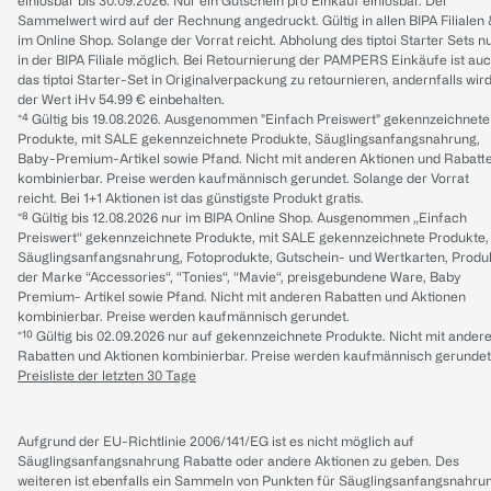
einlösbar bis 30.09.2026. Nur ein Gutschein pro Einkauf einlösbar. Der
Sammelwert wird auf der Rechnung angedruckt. Gültig in allen BIPA Filialen
im Online Shop. Solange der Vorrat reicht. Abholung des tiptoi Starter Sets n
in der BIPA Filiale möglich. Bei Retournierung der PAMPERS Einkäufe ist au
das tiptoi Starter-Set in Originalverpackung zu retournieren, andernfalls wir
der Wert iHv 54.99 € einbehalten.
*⁴ Gültig bis 19.08.2026. Ausgenommen "Einfach Preiswert" gekennzeichnete
Produkte, mit SALE gekennzeichnete Produkte, Säuglingsanfangsnahrung,
Baby-Premium-Artikel sowie Pfand. Nicht mit anderen Aktionen und Rabatt
kombinierbar. Preise werden kaufmännisch gerundet. Solange der Vorrat
reicht. Bei 1+1 Aktionen ist das günstigste Produkt gratis.
*⁸ Gültig bis 12.08.2026 nur im BIPA Online Shop. Ausgenommen „Einfach
Preiswert“ gekennzeichnete Produkte, mit SALE gekennzeichnete Produkte,
Säuglingsanfangsnahrung, Fotoprodukte, Gutschein- und Wertkarten, Produ
der Marke “Accessories“, “Tonies“, “Mavie“, preisgebundene Ware, Baby
Premium- Artikel sowie Pfand. Nicht mit anderen Rabatten und Aktionen
kombinierbar. Preise werden kaufmännisch gerundet.
*¹⁰ Gültig bis 02.09.2026 nur auf gekennzeichnete Produkte. Nicht mit ander
Rabatten und Aktionen kombinierbar. Preise werden kaufmännisch gerundet
Preisliste der letzten 30 Tage
Aufgrund der EU-Richtlinie 2006/141/EG ist es nicht möglich auf
Säuglingsanfangsnahrung Rabatte oder andere Aktionen zu geben. Des
weiteren ist ebenfalls ein Sammeln von Punkten für Säuglingsanfangsnahru