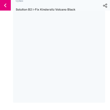
Cybex
Weiter
Für
Für
Für
zum
Solution B2 i-Fix Kindersitz Volcano Black
300 Ös
500 Ös
150 Ös
Inhalt
-20%
-10%
-15%