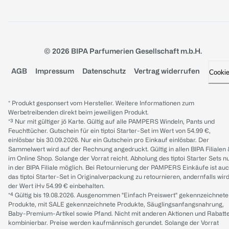
© 2026 BIPA Parfumerien Gesellschaft m.b.H.
AGB
Impressum
Datenschutz
Vertrag widerrufen
Cooki
* Produkt gesponsert vom Hersteller. Weitere Informationen zum
Werbetreibenden direkt beim jeweiligen Produkt.
*³ Nur mit gültiger jö Karte. Gültig auf alle PAMPERS Windeln, Pants und
Feuchttücher. Gutschein für ein tiptoi Starter-Set im Wert von 54.99 €,
einlösbar bis 30.09.2026. Nur ein Gutschein pro Einkauf einlösbar. Der
Sammelwert wird auf der Rechnung angedruckt. Gültig in allen BIPA Filialen
im Online Shop. Solange der Vorrat reicht. Abholung des tiptoi Starter Sets n
in der BIPA Filiale möglich. Bei Retournierung der PAMPERS Einkäufe ist au
das tiptoi Starter-Set in Originalverpackung zu retournieren, andernfalls wir
der Wert iHv 54.99 € einbehalten.
*⁴ Gültig bis 19.08.2026. Ausgenommen "Einfach Preiswert" gekennzeichnete
Produkte, mit SALE gekennzeichnete Produkte, Säuglingsanfangsnahrung,
Baby-Premium-Artikel sowie Pfand. Nicht mit anderen Aktionen und Rabatt
kombinierbar. Preise werden kaufmännisch gerundet. Solange der Vorrat