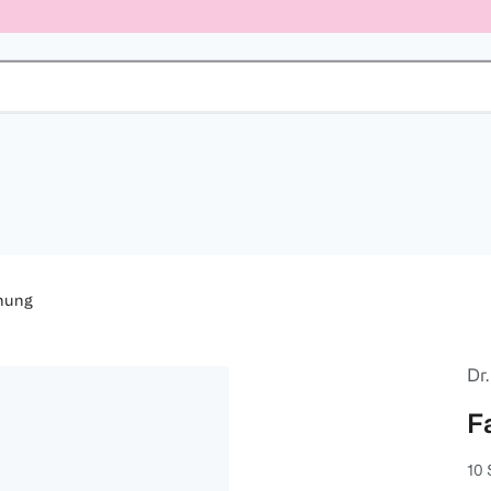
nung
Dr
F
10 