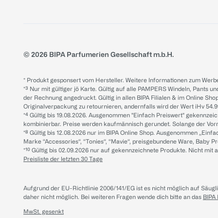
© 2026 BIPA Parfumerien Gesellschaft m.b.H.
* Produkt gesponsert vom Hersteller. Weitere Informationen zum Werbe
*³ Nur mit gültiger jö Karte. Gültig auf alle PAMPERS Windeln, Pants un
der Rechnung angedruckt. Gültig in allen BIPA Filialen & im Online Shop
Originalverpackung zu retournieren, andernfalls wird der Wert iHv 54.9
*⁴ Gültig bis 19.08.2026. Ausgenommen "Einfach Preiswert" gekennze
kombinierbar. Preise werden kaufmännisch gerundet. Solange der Vorrat 
*⁸ Gültig bis 12.08.2026 nur im BIPA Online Shop. Ausgenommen „Einf
Marke “Accessories“, “Tonies“, “Mavie“, preisgebundene Ware, Baby P
*¹⁰ Gültig bis 02.09.2026 nur auf gekennzeichnete Produkte. Nicht mi
Preisliste der letzten 30 Tage
Aufgrund der EU-Richtlinie 2006/141/EG ist es nicht möglich auf Säug
daher nicht möglich.
Bei weiteren Fragen wende dich bitte an das
BIPA
MwSt. gesenkt