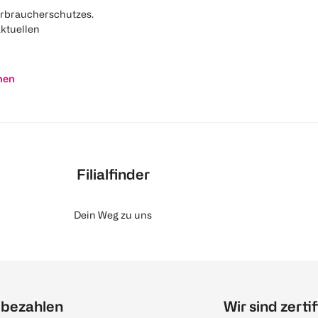
rbraucherschutzes.
aktuellen
nen
Filialfinder
Dein Weg zu uns
 bezahlen
Wir sind zertif