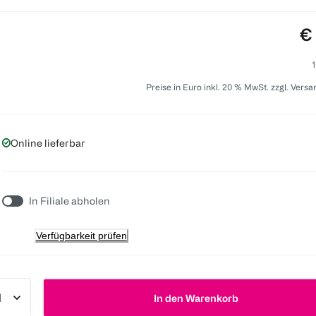
Pr
€
1
Preise in Euro inkl. 20 % MwSt. zzgl. Vers
Online lieferbar
In Filiale abholen
Verfügbarkeit prüfen
In den Warenkorb