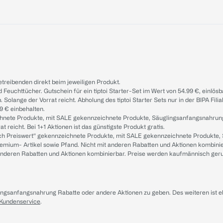
treibenden direkt beim jeweiligen Produkt.
d Feuchttücher. Gutschein für ein tiptoi Starter-Set im Wert von 54.99 €, einlö
. Solange der Vorrat reicht. Abholung des tiptoi Starter Sets nur in der BIPA Fil
9 € einbehalten.
ichnete Produkte, mit SALE gekennzeichnete Produkte, Säuglingsanfangsnahrun
reicht. Bei 1+1 Aktionen ist das günstigste Produkt gratis.
ach Preiswert“ gekennzeichnete Produkte, mit SALE gekennzeichnete Produkte,
remium- Artikel sowie Pfand. Nicht mit anderen Rabatten und Aktionen kombini
t anderen Rabatten und Aktionen kombinierbar. Preise werden kaufmännisch ger
lingsanfangsnahrung Rabatte oder andere Aktionen zu geben. Des weiteren ist 
 Kundenservice
.