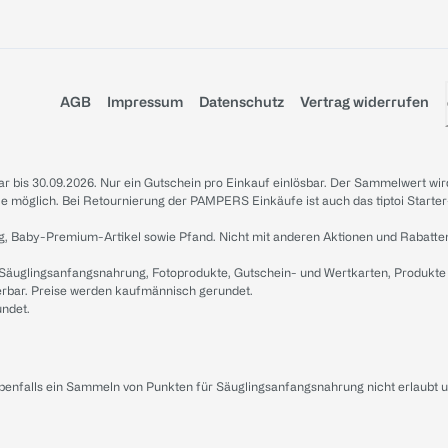
AGB
Impressum
Datenschutz
Vertrag widerrufen
sbar bis 30.09.2026. Nur ein Gutschein pro Einkauf einlösbar. Der Sammelwert wir
iale möglich. Bei Retournierung der PAMPERS Einkäufe ist auch das tiptoi Starter
g, Baby-Premium-Artikel sowie Pfand. Nicht mit anderen Aktionen und Rabatte
 Säuglingsanfangsnahrung, Fotoprodukte, Gutschein- und Wertkarten, Produkte
erbar. Preise werden kaufmännisch gerundet.
undet.
ebenfalls ein Sammeln von Punkten für Säuglingsanfangsnahrung nicht erlaubt 