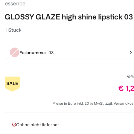
essence
GLOSSY GLAZE high shine lipstick 03
1 Stück
Farbnummer
: 03
Alt
€ 1
Prei
€ 1,
Preise in Euro inkl. 20 % MwSt. zzgl. Versandkos
Online nicht lieferbar