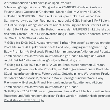
Werbetreibenden direkt beim jeweiligen Produkt.
*³ Nur mit gültiger jö Karte. Gültig auf alle PAMPERS Windeln, Pants und
Feuchttücher. Gutschein für ein tiptoi Starter-Set im Wert von 54.99 €,
einlösbar bis 30.09.2026. Nur ein Gutschein pro Einkauf einlösbar. Der
Sammelwert wird auf der Rechnung angedruckt. Gültig in allen BIPA Filialen
im Online Shop. Solange der Vorrat reicht. Abholung des tiptoi Starter Sets n
in der BIPA Filiale möglich. Bei Retournierung der PAMPERS Einkäufe ist au
das tiptoi Starter-Set in Originalverpackung zu retournieren, andernfalls wir
der Wert iHv 54.99 € einbehalten.
*⁴ Gültig bis 19.08.2026. Ausgenommen "Einfach Preiswert" gekennzeichnete
Produkte, mit SALE gekennzeichnete Produkte, Säuglingsanfangsnahrung,
Baby-Premium-Artikel sowie Pfand. Nicht mit anderen Aktionen und Rabatt
kombinierbar. Preise werden kaufmännisch gerundet. Solange der Vorrat
reicht. Bei 1+1 Aktionen ist das günstigste Produkt gratis.
*⁸ Gültig bis 12.08.2026 nur im BIPA Online Shop. Ausgenommen „Einfach
Preiswert“ gekennzeichnete Produkte, mit SALE gekennzeichnete Produkte,
Säuglingsanfangsnahrung, Fotoprodukte, Gutschein- und Wertkarten, Produ
der Marke “Accessories“, “Tonies“, “Mavie“, preisgebundene Ware, Baby
Premium- Artikel sowie Pfand. Nicht mit anderen Rabatten und Aktionen
kombinierbar. Preise werden kaufmännisch gerundet.
*¹⁰ Gültig bis 02.09.2026 nur auf gekennzeichnete Produkte. Nicht mit ander
Rabatten und Aktionen kombinierbar. Preise werden kaufmännisch gerundet
Preisliste der letzten 30 Tage