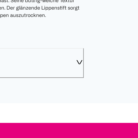
st. Seine buttrig-weiche Textur
en. Der glänzende Lippenstift sorgt
ppen auszutrocknen.