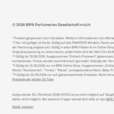
© 2026 BIPA Parfumerien Gesellschaft m.b.H.
* Produkt gesponsert vom Hersteller. Weitere Informationen zum Werbe
*³ Nur mit gültiger jö Karte. Gültig auf alle PAMPERS Windeln, Pants un
der Rechnung angedruckt. Gültig in allen BIPA Filialen & im Online Shop
Originalverpackung zu retournieren, andernfalls wird der Wert iHv 54.9
*⁴ Gültig bis 19.08.2026. Ausgenommen "Einfach Preiswert" gekennze
kombinierbar. Preise werden kaufmännisch gerundet. Solange der Vorrat 
*⁸ Gültig bis 12.08.2026 nur im BIPA Online Shop. Ausgenommen „Einf
Marke “Accessories“, “Tonies“, “Mavie“, preisgebundene Ware, Baby P
*¹⁰ Gültig bis 02.09.2026 nur auf gekennzeichnete Produkte. Nicht mi
Preisliste der letzten 30 Tage
Aufgrund der EU-Richtlinie 2006/141/EG ist es nicht möglich auf Säug
daher nicht möglich.
Bei weiteren Fragen wende dich bitte an das
BIPA
MwSt. gesenkt