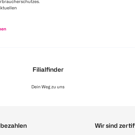
rbraucherschutzes.
aktuellen
nen
Filialfinder
Dein Weg zu uns
 bezahlen
Wir sind zertif