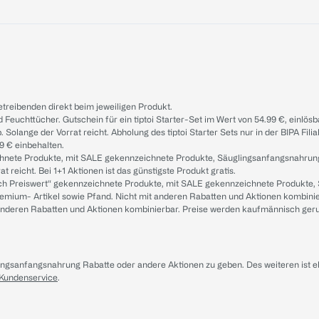
treibenden direkt beim jeweiligen Produkt.
d Feuchttücher. Gutschein für ein tiptoi Starter-Set im Wert von 54.99 €, einlö
. Solange der Vorrat reicht. Abholung des tiptoi Starter Sets nur in der BIPA Fil
9 € einbehalten.
ichnete Produkte, mit SALE gekennzeichnete Produkte, Säuglingsanfangsnahrun
reicht. Bei 1+1 Aktionen ist das günstigste Produkt gratis.
ach Preiswert“ gekennzeichnete Produkte, mit SALE gekennzeichnete Produkte,
remium- Artikel sowie Pfand. Nicht mit anderen Rabatten und Aktionen kombini
t anderen Rabatten und Aktionen kombinierbar. Preise werden kaufmännisch ger
lingsanfangsnahrung Rabatte oder andere Aktionen zu geben. Des weiteren ist 
 Kundenservice
.