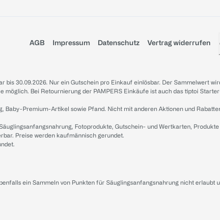
AGB
Impressum
Datenschutz
Vertrag widerrufen
sbar bis 30.09.2026. Nur ein Gutschein pro Einkauf einlösbar. Der Sammelwert wir
iale möglich. Bei Retournierung der PAMPERS Einkäufe ist auch das tiptoi Starter
g, Baby-Premium-Artikel sowie Pfand. Nicht mit anderen Aktionen und Rabatte
 Säuglingsanfangsnahrung, Fotoprodukte, Gutschein- und Wertkarten, Produkte
erbar. Preise werden kaufmännisch gerundet.
undet.
ebenfalls ein Sammeln von Punkten für Säuglingsanfangsnahrung nicht erlaubt 