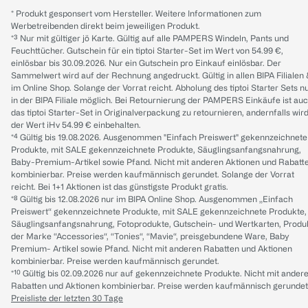
* Produkt gesponsert vom Hersteller. Weitere Informationen zum
Werbetreibenden direkt beim jeweiligen Produkt.
*³ Nur mit gültiger jö Karte. Gültig auf alle PAMPERS Windeln, Pants und
Feuchttücher. Gutschein für ein tiptoi Starter-Set im Wert von 54.99 €,
einlösbar bis 30.09.2026. Nur ein Gutschein pro Einkauf einlösbar. Der
Sammelwert wird auf der Rechnung angedruckt. Gültig in allen BIPA Filialen
im Online Shop. Solange der Vorrat reicht. Abholung des tiptoi Starter Sets n
in der BIPA Filiale möglich. Bei Retournierung der PAMPERS Einkäufe ist au
das tiptoi Starter-Set in Originalverpackung zu retournieren, andernfalls wir
der Wert iHv 54.99 € einbehalten.
*⁴ Gültig bis 19.08.2026. Ausgenommen "Einfach Preiswert" gekennzeichnete
Produkte, mit SALE gekennzeichnete Produkte, Säuglingsanfangsnahrung,
Baby-Premium-Artikel sowie Pfand. Nicht mit anderen Aktionen und Rabatt
kombinierbar. Preise werden kaufmännisch gerundet. Solange der Vorrat
reicht. Bei 1+1 Aktionen ist das günstigste Produkt gratis.
*⁸ Gültig bis 12.08.2026 nur im BIPA Online Shop. Ausgenommen „Einfach
Preiswert“ gekennzeichnete Produkte, mit SALE gekennzeichnete Produkte,
Säuglingsanfangsnahrung, Fotoprodukte, Gutschein- und Wertkarten, Produ
der Marke “Accessories“, “Tonies“, “Mavie“, preisgebundene Ware, Baby
Premium- Artikel sowie Pfand. Nicht mit anderen Rabatten und Aktionen
kombinierbar. Preise werden kaufmännisch gerundet.
*¹⁰ Gültig bis 02.09.2026 nur auf gekennzeichnete Produkte. Nicht mit ander
Rabatten und Aktionen kombinierbar. Preise werden kaufmännisch gerundet
Preisliste der letzten 30 Tage