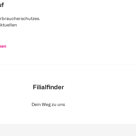
uf
rbraucherschutzes.
aktuellen
nen
Filialfinder
Dein Weg zu uns