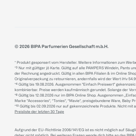
© 2026 BIPA Parfumerien Gesellschaft m.b.H.
* Produkt gesponsert vom Hersteller. Weitere Informationen zum Werbe
*³ Nur mit gültiger jö Karte. Gültig auf alle PAMPERS Windeln, Pants un
der Rechnung angedruckt. Gültig in allen BIPA Filialen & im Online Shop
Originalverpackung zu retournieren, andernfalls wird der Wert iHv 54.9
*⁴ Gültig bis 19.08.2026. Ausgenommen "Einfach Preiswert" gekennze
kombinierbar. Preise werden kaufmännisch gerundet. Solange der Vorrat 
*⁸ Gültig bis 12.08.2026 nur im BIPA Online Shop. Ausgenommen „Einf
Marke “Accessories“, “Tonies“, “Mavie“, preisgebundene Ware, Baby P
*¹⁰ Gültig bis 02.09.2026 nur auf gekennzeichnete Produkte. Nicht mi
Preisliste der letzten 30 Tage
Aufgrund der EU-Richtlinie 2006/141/EG ist es nicht möglich auf Säug
daher nicht möglich.
Bei weiteren Fragen wende dich bitte an das
BIPA