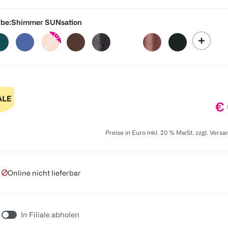
be:
Shimmer SUNsation
Pr
€ 
Preise in Euro inkl. 20 % MwSt. zzgl. Vers
Online nicht lieferbar
In Filiale abholen