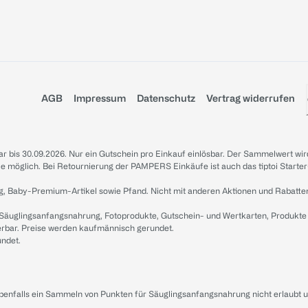
AGB
Impressum
Datenschutz
Vertrag widerrufen
sbar bis 30.09.2026. Nur ein Gutschein pro Einkauf einlösbar. Der Sammelwert wir
iale möglich. Bei Retournierung der PAMPERS Einkäufe ist auch das tiptoi Starter
g, Baby-Premium-Artikel sowie Pfand. Nicht mit anderen Aktionen und Rabatte
 Säuglingsanfangsnahrung, Fotoprodukte, Gutschein- und Wertkarten, Produkte
erbar. Preise werden kaufmännisch gerundet.
undet.
ebenfalls ein Sammeln von Punkten für Säuglingsanfangsnahrung nicht erlaubt 