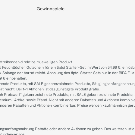
Gewinnspiele
treibenden direkt beim jeweiligen Produkt.
d Feuchttücher. Gutschein für ein tiptoi Starter-Set im Wert von 54.99 €, einlö
. Solange der Vorrat reicht. Abholung des tiptoi Starter Sets nur in der BIPA Fil
9 € einbehalten.
ichnete Produkte, mit SALE gekennzeichnete Produkte, Säuglingsanfangsnahrun
reicht. Bei 1+1 Aktionen ist das günstigste Produkt gratis.
ach Preiswert“ gekennzeichnete Produkte, mit SALE gekennzeichnete Produkte,
remium- Artikel sowie Pfand. Nicht mit anderen Rabatten und Aktionen kombini
t anderen Rabatten und Aktionen kombinierbar. Preise werden kaufmännisch ger
lingsanfangsnahrung Rabatte oder andere Aktionen zu geben. Des weiteren ist 
 Kundenservice
.