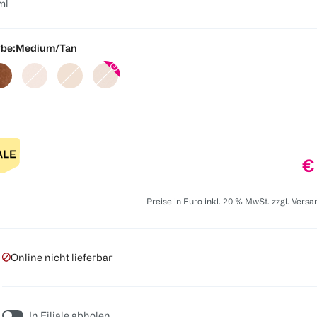
ml
be:
Medium/Tan
Pr
€
Preise in Euro inkl. 20 % MwSt. zzgl. Vers
Online nicht lieferbar
In Filiale abholen