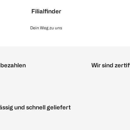
Filialfinder
Dein Weg zu uns
 bezahlen
Wir sind zertif
ässig und schnell geliefert