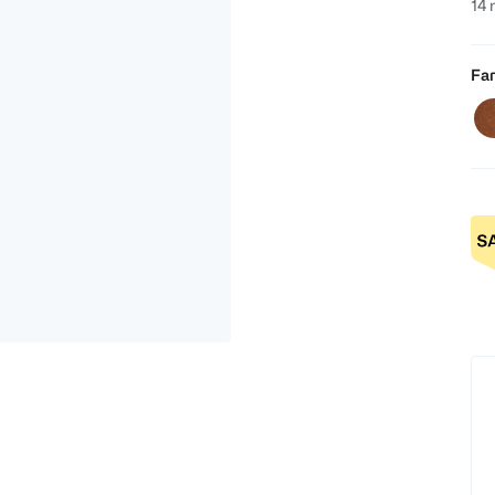
14 
Far