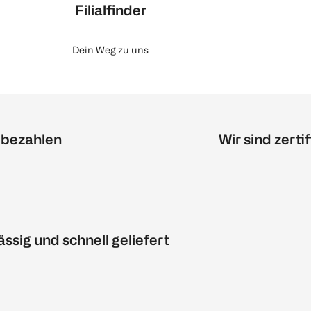
Filialfinder
Dein Weg zu uns
 bezahlen
Wir sind zertif
ässig und schnell geliefert