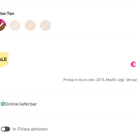
be:
Tan
Pr
€
Preise in Euro inkl. 20 % MwSt. zzgl. Vers
Online lieferbar
In Filiale abholen