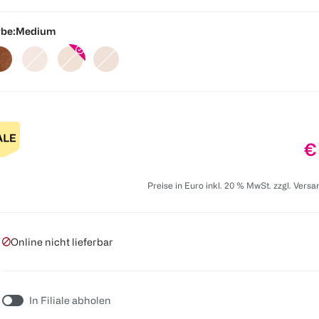
be:
Medium
Pr
€
Preise in Euro inkl. 20 % MwSt. zzgl. Vers
Online nicht lieferbar
In Filiale abholen