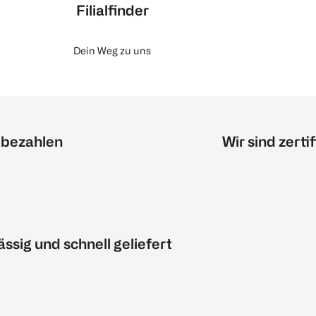
Filialfinder
Dein Weg zu uns
 bezahlen
Wir sind zertif
ässig und schnell geliefert