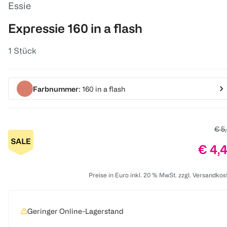
Essie
Expressie 160 in a flash
1 Stück
Farbnummer
: 160 in a flash
Alte
€ 5
Preis
€ 4,
Preise in Euro inkl. 20 % MwSt. zzgl. Versandkos
Geringer Online-Lagerstand