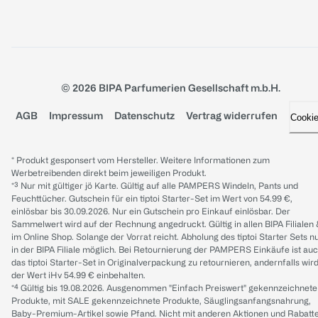
© 2026 BIPA Parfumerien Gesellschaft m.b.H.
AGB
Impressum
Datenschutz
Vertrag widerrufen
Cooki
* Produkt gesponsert vom Hersteller. Weitere Informationen zum
Werbetreibenden direkt beim jeweiligen Produkt.
*³ Nur mit gültiger jö Karte. Gültig auf alle PAMPERS Windeln, Pants und
Feuchttücher. Gutschein für ein tiptoi Starter-Set im Wert von 54.99 €,
einlösbar bis 30.09.2026. Nur ein Gutschein pro Einkauf einlösbar. Der
Sammelwert wird auf der Rechnung angedruckt. Gültig in allen BIPA Filialen
im Online Shop. Solange der Vorrat reicht. Abholung des tiptoi Starter Sets n
in der BIPA Filiale möglich. Bei Retournierung der PAMPERS Einkäufe ist au
das tiptoi Starter-Set in Originalverpackung zu retournieren, andernfalls wir
der Wert iHv 54.99 € einbehalten.
*⁴ Gültig bis 19.08.2026. Ausgenommen "Einfach Preiswert" gekennzeichnete
Produkte, mit SALE gekennzeichnete Produkte, Säuglingsanfangsnahrung,
Baby-Premium-Artikel sowie Pfand. Nicht mit anderen Aktionen und Rabatt