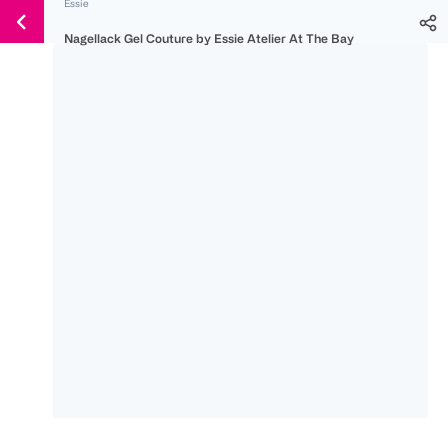
Essie
Weiter
Für
Für
Für
zum
Nagellack Gel Couture by Essie Atelier At The Bay
300 Ös
500 Ös
150 Ös
Inhalt
-20%
-10%
-15%