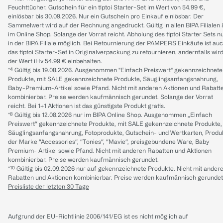
Feuchttücher. Gutschein für ein tiptoi Starter-Set im Wert von 54.99 €,
einlösbar bis 30.09.2026. Nur ein Gutschein pro Einkauf einlösbar. Der
Sammelwert wird auf der Rechnung angedruckt. Gültig in allen BIPA Filialen
im Online Shop. Solange der Vorrat reicht. Abholung des tiptoi Starter Sets n
in der BIPA Filiale möglich. Bei Retournierung der PAMPERS Einkäufe ist au
das tiptoi Starter-Set in Originalverpackung zu retournieren, andernfalls wir
der Wert iHv 54.99 € einbehalten.
*⁴ Gültig bis 19.08.2026. Ausgenommen "Einfach Preiswert" gekennzeichnete
Produkte, mit SALE gekennzeichnete Produkte, Säuglingsanfangsnahrung,
Baby-Premium-Artikel sowie Pfand. Nicht mit anderen Aktionen und Rabatt
kombinierbar. Preise werden kaufmännisch gerundet. Solange der Vorrat
reicht. Bei 1+1 Aktionen ist das günstigste Produkt gratis.
*⁸ Gültig bis 12.08.2026 nur im BIPA Online Shop. Ausgenommen „Einfach
Preiswert“ gekennzeichnete Produkte, mit SALE gekennzeichnete Produkte,
Säuglingsanfangsnahrung, Fotoprodukte, Gutschein- und Wertkarten, Produ
der Marke “Accessories“, “Tonies“, “Mavie“, preisgebundene Ware, Baby
Premium- Artikel sowie Pfand. Nicht mit anderen Rabatten und Aktionen
kombinierbar. Preise werden kaufmännisch gerundet.
*¹⁰ Gültig bis 02.09.2026 nur auf gekennzeichnete Produkte. Nicht mit ander
Rabatten und Aktionen kombinierbar. Preise werden kaufmännisch gerundet
Preisliste der letzten 30 Tage
Aufgrund der EU-Richtlinie 2006/141/EG ist es nicht möglich auf