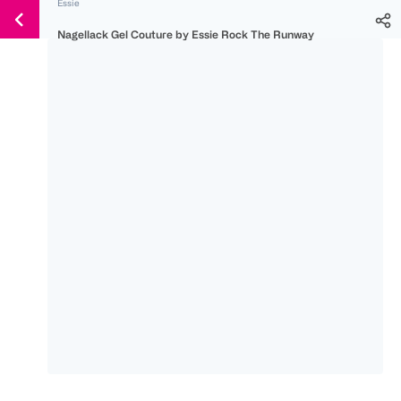
Essie
Weiter
Für
Für
Für
zum
Nagellack Gel Couture by Essie Rock The Runway
300 Ös
500 Ös
150 Ös
Inhalt
-20%
-10%
-15%