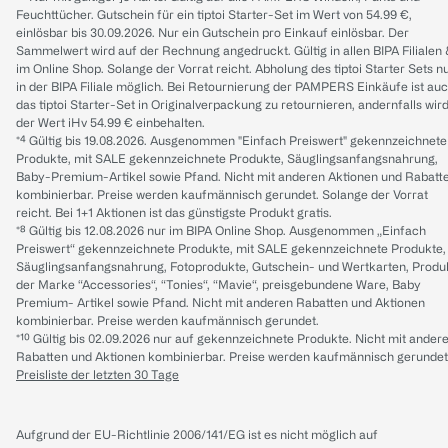
Feuchttücher. Gutschein für ein tiptoi Starter-Set im Wert von 54.99 €,
einlösbar bis 30.09.2026. Nur ein Gutschein pro Einkauf einlösbar. Der
Sammelwert wird auf der Rechnung angedruckt. Gültig in allen BIPA Filialen
im Online Shop. Solange der Vorrat reicht. Abholung des tiptoi Starter Sets n
in der BIPA Filiale möglich. Bei Retournierung der PAMPERS Einkäufe ist au
das tiptoi Starter-Set in Originalverpackung zu retournieren, andernfalls wir
der Wert iHv 54.99 € einbehalten.
*⁴ Gültig bis 19.08.2026. Ausgenommen "Einfach Preiswert" gekennzeichnete
Produkte, mit SALE gekennzeichnete Produkte, Säuglingsanfangsnahrung,
Baby-Premium-Artikel sowie Pfand. Nicht mit anderen Aktionen und Rabatt
kombinierbar. Preise werden kaufmännisch gerundet. Solange der Vorrat
reicht. Bei 1+1 Aktionen ist das günstigste Produkt gratis.
*⁸ Gültig bis 12.08.2026 nur im BIPA Online Shop. Ausgenommen „Einfach
Preiswert“ gekennzeichnete Produkte, mit SALE gekennzeichnete Produkte,
Säuglingsanfangsnahrung, Fotoprodukte, Gutschein- und Wertkarten, Produ
der Marke “Accessories“, “Tonies“, “Mavie“, preisgebundene Ware, Baby
Premium- Artikel sowie Pfand. Nicht mit anderen Rabatten und Aktionen
kombinierbar. Preise werden kaufmännisch gerundet.
*¹⁰ Gültig bis 02.09.2026 nur auf gekennzeichnete Produkte. Nicht mit ander
Rabatten und Aktionen kombinierbar. Preise werden kaufmännisch gerundet
Preisliste der letzten 30 Tage
Aufgrund der EU-Richtlinie 2006/141/EG ist es nicht möglich auf