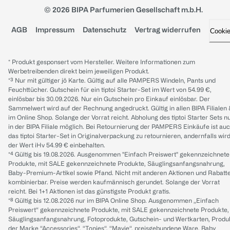
© 2026 BIPA Parfumerien Gesellschaft m.b.H.
AGB
Impressum
Datenschutz
Vertrag widerrufen
Cooki
* Produkt gesponsert vom Hersteller. Weitere Informationen zum
Werbetreibenden direkt beim jeweiligen Produkt.
*³ Nur mit gültiger jö Karte. Gültig auf alle PAMPERS Windeln, Pants und
Feuchttücher. Gutschein für ein tiptoi Starter-Set im Wert von 54.99 €,
einlösbar bis 30.09.2026. Nur ein Gutschein pro Einkauf einlösbar. Der
Sammelwert wird auf der Rechnung angedruckt. Gültig in allen BIPA Filialen
im Online Shop. Solange der Vorrat reicht. Abholung des tiptoi Starter Sets n
in der BIPA Filiale möglich. Bei Retournierung der PAMPERS Einkäufe ist au
das tiptoi Starter-Set in Originalverpackung zu retournieren, andernfalls wir
der Wert iHv 54.99 € einbehalten.
*⁴ Gültig bis 19.08.2026. Ausgenommen "Einfach Preiswert" gekennzeichnete
Produkte, mit SALE gekennzeichnete Produkte, Säuglingsanfangsnahrung,
Baby-Premium-Artikel sowie Pfand. Nicht mit anderen Aktionen und Rabatt
kombinierbar. Preise werden kaufmännisch gerundet. Solange der Vorrat
reicht. Bei 1+1 Aktionen ist das günstigste Produkt gratis.
*⁸ Gültig bis 12.08.2026 nur im BIPA Online Shop. Ausgenommen „Einfach
Preiswert“ gekennzeichnete Produkte, mit SALE gekennzeichnete Produkte,
Säuglingsanfangsnahrung, Fotoprodukte, Gutschein- und Wertkarten, Produ
der Marke “Accessories“, “Tonies“, “Mavie“, preisgebundene Ware, Baby