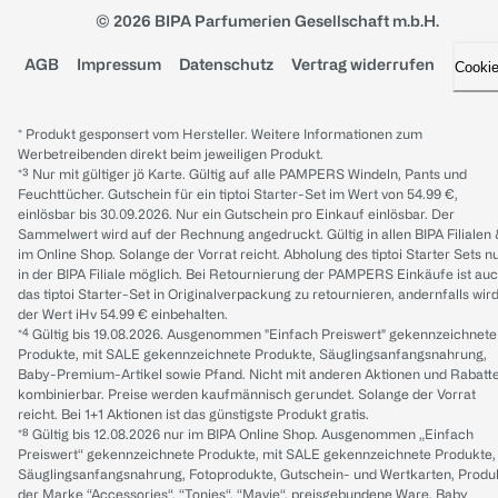
© 2026 BIPA Parfumerien Gesellschaft m.b.H.
AGB
Impressum
Datenschutz
Vertrag widerrufen
Cooki
* Produkt gesponsert vom Hersteller. Weitere Informationen zum
Werbetreibenden direkt beim jeweiligen Produkt.
*³ Nur mit gültiger jö Karte. Gültig auf alle PAMPERS Windeln, Pants und
Feuchttücher. Gutschein für ein tiptoi Starter-Set im Wert von 54.99 €,
einlösbar bis 30.09.2026. Nur ein Gutschein pro Einkauf einlösbar. Der
Sammelwert wird auf der Rechnung angedruckt. Gültig in allen BIPA Filialen
im Online Shop. Solange der Vorrat reicht. Abholung des tiptoi Starter Sets n
in der BIPA Filiale möglich. Bei Retournierung der PAMPERS Einkäufe ist au
das tiptoi Starter-Set in Originalverpackung zu retournieren, andernfalls wir
der Wert iHv 54.99 € einbehalten.
*⁴ Gültig bis 19.08.2026. Ausgenommen "Einfach Preiswert" gekennzeichnete
Produkte, mit SALE gekennzeichnete Produkte, Säuglingsanfangsnahrung,
Baby-Premium-Artikel sowie Pfand. Nicht mit anderen Aktionen und Rabatt
kombinierbar. Preise werden kaufmännisch gerundet. Solange der Vorrat
reicht. Bei 1+1 Aktionen ist das günstigste Produkt gratis.
*⁸ Gültig bis 12.08.2026 nur im BIPA Online Shop. Ausgenommen „Einfach
Preiswert“ gekennzeichnete Produkte, mit SALE gekennzeichnete Produkte,
Säuglingsanfangsnahrung, Fotoprodukte, Gutschein- und Wertkarten, Produ
der Marke “Accessories“, “Tonies“, “Mavie“, preisgebundene Ware, Baby