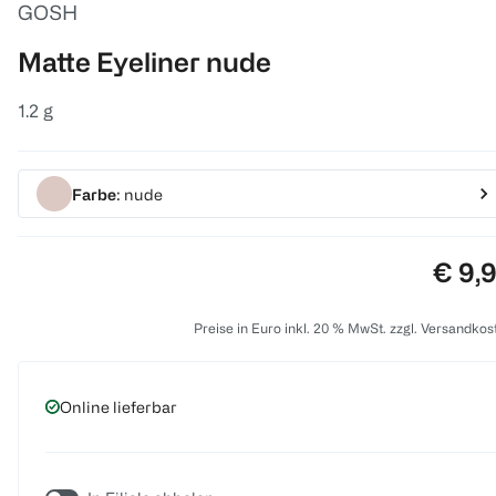
GOSH
Matte Eyeliner nude
1.2 g
Farbe
: nude
Preis
€ 9,
Preise in Euro inkl. 20 % MwSt. zzgl. Versandkos
Online lieferbar