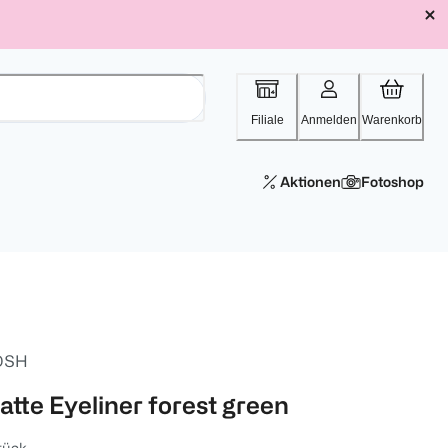
Filiale
Anmelden
Warenkorb
Aktionen
Fotoshop
OSH
atte Eyeliner forest green
tück