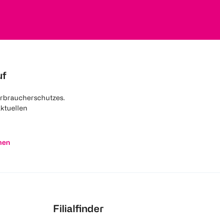
uf
rbraucherschutzes.
aktuellen
nen
Filialfinder