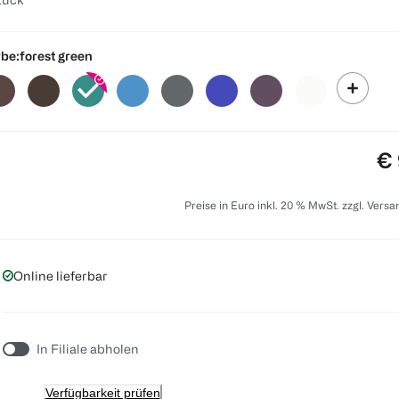
be:
forest green
Pr
€ 
Preise in Euro inkl. 20 % MwSt. zzgl. Vers
Online lieferbar
In Filiale abholen
Verfügbarkeit prüfen