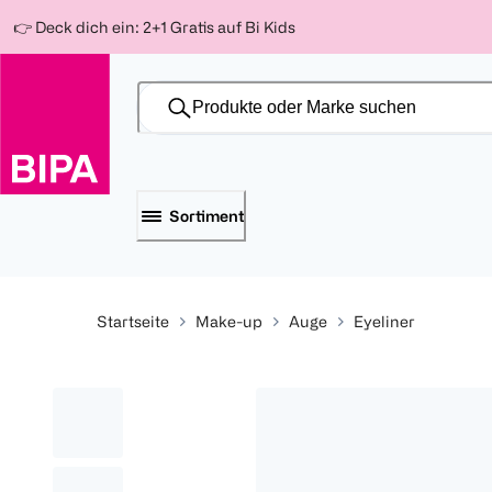
Weiter
Für
Für
Für
👉 Deck dich ein: 2+1 Gratis auf Bi Kids
zum
300 Ös
500 Ös
150 Ös
Inhalt
-20%
-10%
-15%
Sortiment
Startseite
Make-up
Auge
Eyeliner