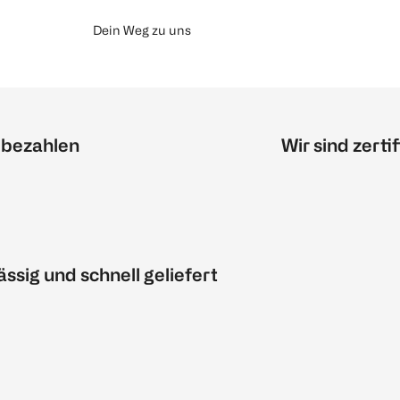
Dein Weg zu uns
 bezahlen
Wir sind zertif
ässig und schnell geliefert