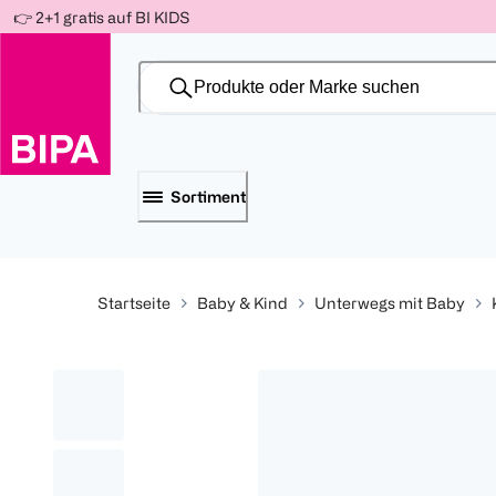
Weiter
👉 2+1 gratis auf BI KIDS
Für
Für
Für
zum
300 Ös
500 Ös
150 Ös
Inhalt
-20%
-10%
-15%
Sortiment
Startseite
Baby & Kind
Unterwegs mit Baby