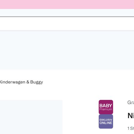
Kinderwagen & Buggy
Gr
N
1 S