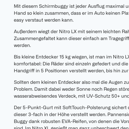
Mit diesem Schirmbuggy ist jeder Ausflug maximal unk
Hand so klein zusammen, dass er im Auto keinen Pl
easy verstaut werden kann.
Außerdem wiegt der Nitro LX mit seinem leichten Ra
Zusammengefaltet kann dieser einfach am Tragegri
werden.
Bis kleine Entdecker 15 kg wiegen, ist man im Nitro
komfortabel: Die Räder sind einzeln gefedert und d
Handgriff in 5 Positionen verstellt werden, bis hin zur
Sollten dem kleinen Entdecker also mal die Augen zuf
Problem. Damit dabei weder Sonne noch Regen stören,
wasserabweisendes Verdeck, mit UV-Schutz 50+ und 
Der 5-Punkt-Gurt mit SoftTouch-Polsterung sichert d
dieser 3-fach in der Höhe verstellt werden. Pannens
Buggy dank robusten EVA-Reifen, von denen die Vord
sind. Im Nitro XL genießt man ganz unbeschwert den 