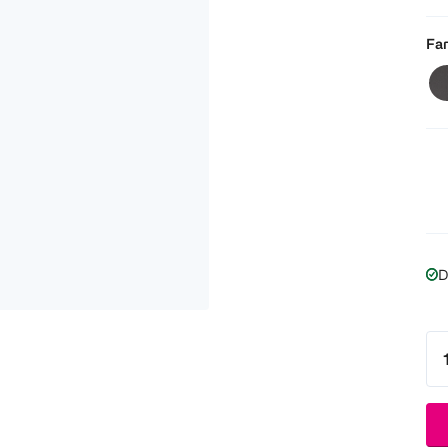
Far
D