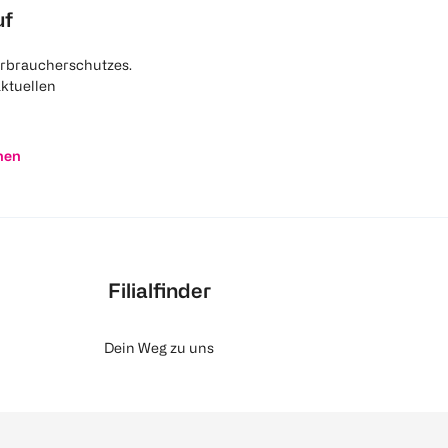
uf
rbraucherschutzes.
aktuellen
nen
Filialfinder
Dein Weg zu uns