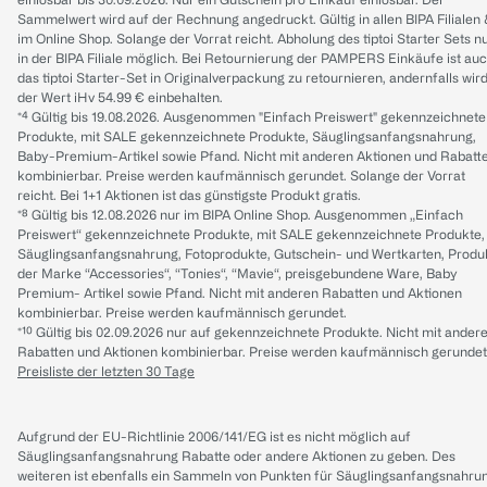
Sammelwert wird auf der Rechnung angedruckt. Gültig in allen BIPA Filialen
im Online Shop. Solange der Vorrat reicht. Abholung des tiptoi Starter Sets n
in der BIPA Filiale möglich. Bei Retournierung der PAMPERS Einkäufe ist au
das tiptoi Starter-Set in Originalverpackung zu retournieren, andernfalls wir
der Wert iHv 54.99 € einbehalten.
*⁴ Gültig bis 19.08.2026. Ausgenommen "Einfach Preiswert" gekennzeichnete
Produkte, mit SALE gekennzeichnete Produkte, Säuglingsanfangsnahrung,
Baby-Premium-Artikel sowie Pfand. Nicht mit anderen Aktionen und Rabatt
kombinierbar. Preise werden kaufmännisch gerundet. Solange der Vorrat
reicht. Bei 1+1 Aktionen ist das günstigste Produkt gratis.
*⁸ Gültig bis 12.08.2026 nur im BIPA Online Shop. Ausgenommen „Einfach
Preiswert“ gekennzeichnete Produkte, mit SALE gekennzeichnete Produkte,
Säuglingsanfangsnahrung, Fotoprodukte, Gutschein- und Wertkarten, Produ
der Marke “Accessories“, “Tonies“, “Mavie“, preisgebundene Ware, Baby
Premium- Artikel sowie Pfand. Nicht mit anderen Rabatten und Aktionen
kombinierbar. Preise werden kaufmännisch gerundet.
*¹⁰ Gültig bis 02.09.2026 nur auf gekennzeichnete Produkte. Nicht mit ander
Rabatten und Aktionen kombinierbar. Preise werden kaufmännisch gerundet
Preisliste der letzten 30 Tage
Aufgrund der EU-Richtlinie 2006/141/EG ist es nicht möglich auf
Säuglingsanfangsnahrung Rabatte oder andere Aktionen zu geben. Des
weiteren ist ebenfalls ein Sammeln von Punkten für Säuglingsanfangsnahru