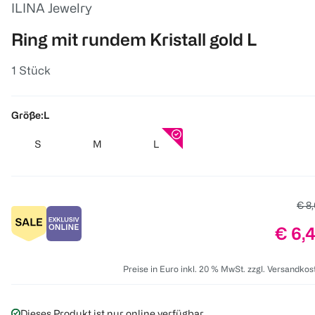
ILINA Jewelry
Ring mit rundem Kristall gold L
1 Stück
Größe:
L
S
M
L
Alte
€ 8
Preis
€ 6,
Preise in Euro inkl. 20 % MwSt. zzgl. Versandkos
Dieses Produkt ist nur online verfügbar