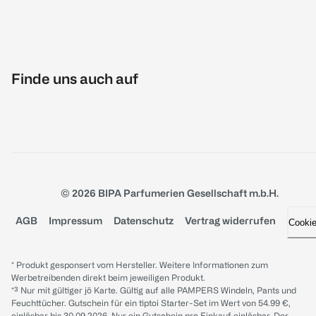
Finde uns auch auf
© 2026 BIPA Parfumerien Gesellschaft m.b.H.
AGB
Impressum
Datenschutz
Vertrag widerrufen
Cooki
* Produkt gesponsert vom Hersteller. Weitere Informationen zum
Werbetreibenden direkt beim jeweiligen Produkt.
*³ Nur mit gültiger jö Karte. Gültig auf alle PAMPERS Windeln, Pants und
Feuchttücher. Gutschein für ein tiptoi Starter-Set im Wert von 54.99 €,
einlösbar bis 30.09.2026. Nur ein Gutschein pro Einkauf einlösbar. Der