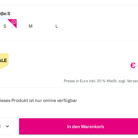
öße:
S
S
M
L
Pr
€ 
Preise in Euro inkl. 20 % MwSt. zzgl. Vers
ieses Produkt ist nur online verfügbar
In den Warenkorb