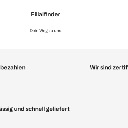
Filialfinder
Dein Weg zu uns
 bezahlen
Wir sind zertif
ässig und schnell geliefert