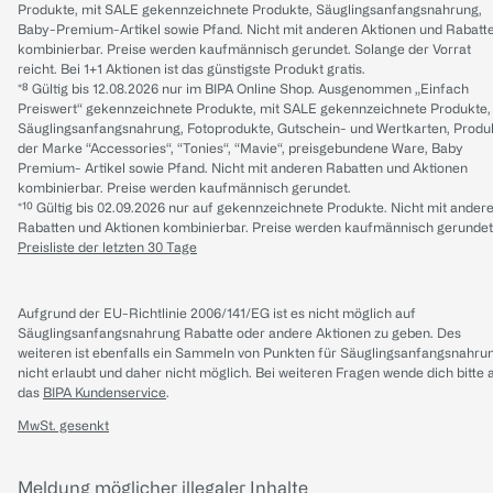
Produkte, mit SALE gekennzeichnete Produkte, Säuglingsanfangsnahrung,
Baby-Premium-Artikel sowie Pfand. Nicht mit anderen Aktionen und Rabatt
kombinierbar. Preise werden kaufmännisch gerundet. Solange der Vorrat
reicht. Bei 1+1 Aktionen ist das günstigste Produkt gratis.
*⁸ Gültig bis 12.08.2026 nur im BIPA Online Shop. Ausgenommen „Einfach
Preiswert“ gekennzeichnete Produkte, mit SALE gekennzeichnete Produkte,
Säuglingsanfangsnahrung, Fotoprodukte, Gutschein- und Wertkarten, Produ
der Marke “Accessories“, “Tonies“, “Mavie“, preisgebundene Ware, Baby
Premium- Artikel sowie Pfand. Nicht mit anderen Rabatten und Aktionen
kombinierbar. Preise werden kaufmännisch gerundet.
*¹⁰ Gültig bis 02.09.2026 nur auf gekennzeichnete Produkte. Nicht mit ander
Rabatten und Aktionen kombinierbar. Preise werden kaufmännisch gerundet
Preisliste der letzten 30 Tage
Aufgrund der EU-Richtlinie 2006/141/EG ist es nicht möglich auf
Säuglingsanfangsnahrung Rabatte oder andere Aktionen zu geben. Des
weiteren ist ebenfalls ein Sammeln von Punkten für Säuglingsanfangsnahru
nicht erlaubt und daher nicht möglich.
Bei weiteren Fragen wende dich bitte 
das
BIPA Kundenservice
.
MwSt. gesenkt
Meldung möglicher illegaler Inhalte