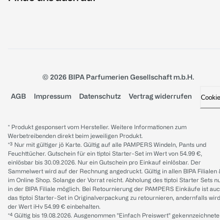
© 2026 BIPA Parfumerien Gesellschaft m.b.H.
AGB
Impressum
Datenschutz
Vertrag widerrufen
Cooki
* Produkt gesponsert vom Hersteller. Weitere Informationen zum
Werbetreibenden direkt beim jeweiligen Produkt.
*³ Nur mit gültiger jö Karte. Gültig auf alle PAMPERS Windeln, Pants und
Feuchttücher. Gutschein für ein tiptoi Starter-Set im Wert von 54.99 €,
einlösbar bis 30.09.2026. Nur ein Gutschein pro Einkauf einlösbar. Der
Sammelwert wird auf der Rechnung angedruckt. Gültig in allen BIPA Filialen
im Online Shop. Solange der Vorrat reicht. Abholung des tiptoi Starter Sets n
in der BIPA Filiale möglich. Bei Retournierung der PAMPERS Einkäufe ist au
das tiptoi Starter-Set in Originalverpackung zu retournieren, andernfalls wir
der Wert iHv 54.99 € einbehalten.
*⁴ Gültig bis 19.08.2026. Ausgenommen "Einfach Preiswert" gekennzeichnete