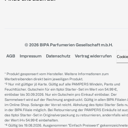
© 2026 BIPA Parfumerien Gesellschaft m.b.H.
AGB
Impressum
Datenschutz
Vertrag widerrufen
Cooki
* Produkt gesponsert vom Hersteller. Weitere Informationen zum
Werbetreibenden direkt beim jeweiligen Produkt.
*³ Nur mit gültiger jö Karte. Gültig auf alle PAMPERS Windeln, Pants und
Feuchttücher. Gutschein für ein tiptoi Starter-Set im Wert von 54.99 €,
einlösbar bis 30.09.2026. Nur ein Gutschein pro Einkauf einlösbar. Der
Sammelwert wird auf der Rechnung angedruckt. Gültig in allen BIPA Filialen
im Online Shop. Solange der Vorrat reicht. Abholung des tiptoi Starter Sets n
in der BIPA Filiale möglich. Bei Retournierung der PAMPERS Einkäufe ist au
das tiptoi Starter-Set in Originalverpackung zu retournieren, andernfalls wir
der Wert iHv 54.99 € einbehalten.
*⁴ Gültig bis 19.08.2026. Ausgenommen "Einfach Preiswert" gekennzeichnete