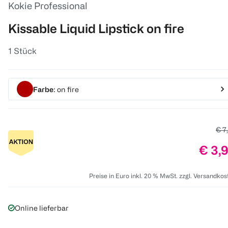
Kokie Professional
Kissable Liquid Lipstick on fire
1 Stück
Farbe
: on fire
Alte
€ 7
Preis
€ 3,
Preise in Euro inkl. 20 % MwSt. zzgl. Versandkos
Online lieferbar