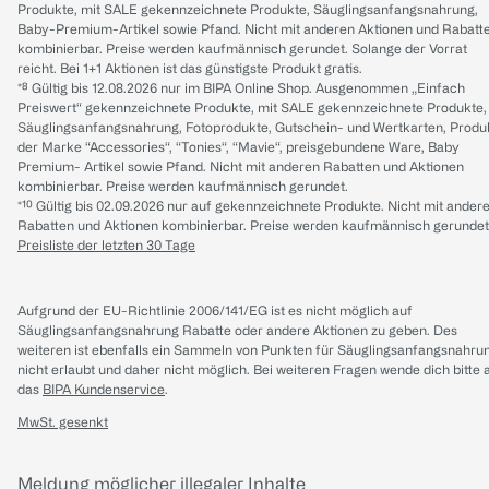
Produkte, mit SALE gekennzeichnete Produkte, Säuglingsanfangsnahrung,
Baby-Premium-Artikel sowie Pfand. Nicht mit anderen Aktionen und Rabatt
kombinierbar. Preise werden kaufmännisch gerundet. Solange der Vorrat
reicht. Bei 1+1 Aktionen ist das günstigste Produkt gratis.
*⁸ Gültig bis 12.08.2026 nur im BIPA Online Shop. Ausgenommen „Einfach
Preiswert“ gekennzeichnete Produkte, mit SALE gekennzeichnete Produkte,
Säuglingsanfangsnahrung, Fotoprodukte, Gutschein- und Wertkarten, Produ
der Marke “Accessories“, “Tonies“, “Mavie“, preisgebundene Ware, Baby
Premium- Artikel sowie Pfand. Nicht mit anderen Rabatten und Aktionen
kombinierbar. Preise werden kaufmännisch gerundet.
*¹⁰ Gültig bis 02.09.2026 nur auf gekennzeichnete Produkte. Nicht mit ander
Rabatten und Aktionen kombinierbar. Preise werden kaufmännisch gerundet
Preisliste der letzten 30 Tage
Aufgrund der EU-Richtlinie 2006/141/EG ist es nicht möglich auf
Säuglingsanfangsnahrung Rabatte oder andere Aktionen zu geben. Des
weiteren ist ebenfalls ein Sammeln von Punkten für Säuglingsanfangsnahru
nicht erlaubt und daher nicht möglich.
Bei weiteren Fragen wende dich bitte 
das
BIPA Kundenservice
.
MwSt. gesenkt
Meldung möglicher illegaler Inhalte