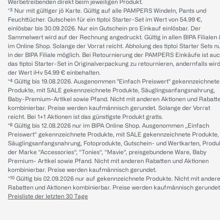
Werbetreibenden direkt beim jeweiligen Produkt.
*³ Nur mit gültiger jö Karte. Gültig auf alle PAMPERS Windeln, Pants und
Feuchttücher. Gutschein für ein tiptoi Starter-Set im Wert von 54.99 €,
einlösbar bis 30.09.2026. Nur ein Gutschein pro Einkauf einlösbar. Der
Sammelwert wird auf der Rechnung angedruckt. Gültig in allen BIPA Filialen
im Online Shop. Solange der Vorrat reicht. Abholung des tiptoi Starter Sets n
in der BIPA Filiale möglich. Bei Retournierung der PAMPERS Einkäufe ist au
das tiptoi Starter-Set in Originalverpackung zu retournieren, andernfalls wir
der Wert iHv 54.99 € einbehalten.
*⁴ Gültig bis 19.08.2026. Ausgenommen "Einfach Preiswert" gekennzeichnete
Produkte, mit SALE gekennzeichnete Produkte, Säuglingsanfangsnahrung,
Baby-Premium-Artikel sowie Pfand. Nicht mit anderen Aktionen und Rabatt
kombinierbar. Preise werden kaufmännisch gerundet. Solange der Vorrat
reicht. Bei 1+1 Aktionen ist das günstigste Produkt gratis.
*⁸ Gültig bis 12.08.2026 nur im BIPA Online Shop. Ausgenommen „Einfach
Preiswert“ gekennzeichnete Produkte, mit SALE gekennzeichnete Produkte,
Säuglingsanfangsnahrung, Fotoprodukte, Gutschein- und Wertkarten, Produ
der Marke “Accessories“, “Tonies“, “Mavie“, preisgebundene Ware, Baby
Premium- Artikel sowie Pfand. Nicht mit anderen Rabatten und Aktionen
kombinierbar. Preise werden kaufmännisch gerundet.
*¹⁰ Gültig bis 02.09.2026 nur auf gekennzeichnete Produkte. Nicht mit ander
Rabatten und Aktionen kombinierbar. Preise werden kaufmännisch gerundet
Preisliste der letzten 30 Tage