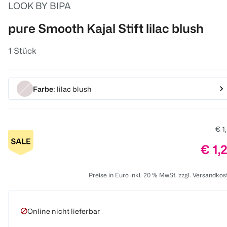
LOOK BY BIPA
pure Smooth Kajal Stift lilac blush
1 Stück
Farbe
: lilac blush
Alt
€ 1
Prei
€ 1,
Preise in Euro inkl. 20 % MwSt. zzgl. Versandkos
Online nicht lieferbar