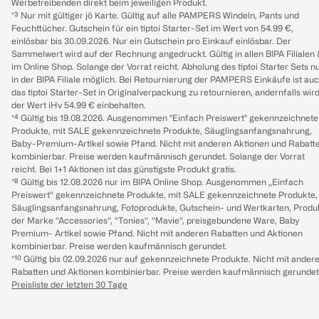
Werbetreibenden direkt beim jeweiligen Produkt.
*³ Nur mit gültiger jö Karte. Gültig auf alle PAMPERS Windeln, Pants und
Feuchttücher. Gutschein für ein tiptoi Starter-Set im Wert von 54.99 €,
einlösbar bis 30.09.2026. Nur ein Gutschein pro Einkauf einlösbar. Der
Sammelwert wird auf der Rechnung angedruckt. Gültig in allen BIPA Filialen
im Online Shop. Solange der Vorrat reicht. Abholung des tiptoi Starter Sets n
in der BIPA Filiale möglich. Bei Retournierung der PAMPERS Einkäufe ist au
das tiptoi Starter-Set in Originalverpackung zu retournieren, andernfalls wir
der Wert iHv 54.99 € einbehalten.
*⁴ Gültig bis 19.08.2026. Ausgenommen "Einfach Preiswert" gekennzeichnete
Produkte, mit SALE gekennzeichnete Produkte, Säuglingsanfangsnahrung,
Baby-Premium-Artikel sowie Pfand. Nicht mit anderen Aktionen und Rabatt
kombinierbar. Preise werden kaufmännisch gerundet. Solange der Vorrat
reicht. Bei 1+1 Aktionen ist das günstigste Produkt gratis.
*⁸ Gültig bis 12.08.2026 nur im BIPA Online Shop. Ausgenommen „Einfach
Preiswert“ gekennzeichnete Produkte, mit SALE gekennzeichnete Produkte,
Säuglingsanfangsnahrung, Fotoprodukte, Gutschein- und Wertkarten, Produ
der Marke “Accessories“, “Tonies“, “Mavie“, preisgebundene Ware, Baby
Premium- Artikel sowie Pfand. Nicht mit anderen Rabatten und Aktionen
kombinierbar. Preise werden kaufmännisch gerundet.
*¹⁰ Gültig bis 02.09.2026 nur auf gekennzeichnete Produkte. Nicht mit ander
Rabatten und Aktionen kombinierbar. Preise werden kaufmännisch gerundet
Preisliste der letzten 30 Tage