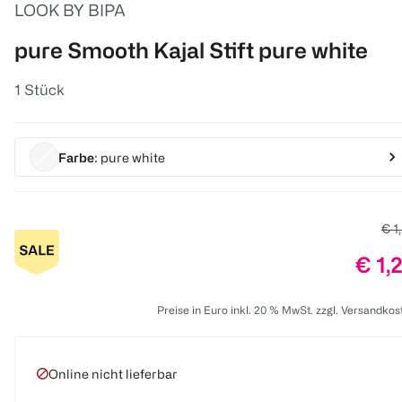
LOOK BY BIPA
pure Smooth Kajal Stift pure white
1 Stück
Farbe
: pure white
Alt
€ 1
Prei
€ 1,
Preise in Euro inkl. 20 % MwSt. zzgl. Versandkos
Online nicht lieferbar