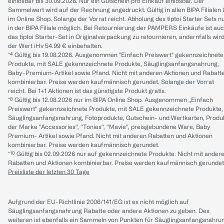
einlösbar bis 30.09.2026. Nur ein Gutschein pro Einkauf einlösbar. Der
Sammelwert wird auf der Rechnung angedruckt. Gültig in allen BIPA Filialen
im Online Shop. Solange der Vorrat reicht. Abholung des tiptoi Starter Sets n
in der BIPA Filiale möglich. Bei Retournierung der PAMPERS Einkäufe ist au
das tiptoi Starter-Set in Originalverpackung zu retournieren, andernfalls wir
der Wert iHv 54.99 € einbehalten.
*⁴ Gültig bis 19.08.2026. Ausgenommen "Einfach Preiswert" gekennzeichnete
Produkte, mit SALE gekennzeichnete Produkte, Säuglingsanfangsnahrung,
Baby-Premium-Artikel sowie Pfand. Nicht mit anderen Aktionen und Rabatt
kombinierbar. Preise werden kaufmännisch gerundet. Solange der Vorrat
reicht. Bei 1+1 Aktionen ist das günstigste Produkt gratis.
*⁸ Gültig bis 12.08.2026 nur im BIPA Online Shop. Ausgenommen „Einfach
Preiswert“ gekennzeichnete Produkte, mit SALE gekennzeichnete Produkte,
Säuglingsanfangsnahrung, Fotoprodukte, Gutschein- und Wertkarten, Produ
der Marke “Accessories“, “Tonies“, “Mavie“, preisgebundene Ware, Baby
Premium- Artikel sowie Pfand. Nicht mit anderen Rabatten und Aktionen
kombinierbar. Preise werden kaufmännisch gerundet.
*¹⁰ Gültig bis 02.09.2026 nur auf gekennzeichnete Produkte. Nicht mit ander
Rabatten und Aktionen kombinierbar. Preise werden kaufmännisch gerundet
Preisliste der letzten 30 Tage
Aufgrund der EU-Richtlinie 2006/141/EG ist es nicht möglich auf
Säuglingsanfangsnahrung Rabatte oder andere Aktionen zu geben. Des
weiteren ist ebenfalls ein Sammeln von Punkten für Säuglingsanfangsnahru