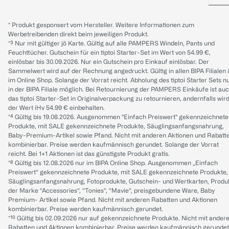
* Produkt gesponsert vom Hersteller. Weitere Informationen zum
Werbetreibenden direkt beim jeweiligen Produkt.
*³ Nur mit gültiger jö Karte. Gültig auf alle PAMPERS Windeln, Pants und
Feuchttücher. Gutschein für ein tiptoi Starter-Set im Wert von 54.99 €,
einlösbar bis 30.09.2026. Nur ein Gutschein pro Einkauf einlösbar. Der
Sammelwert wird auf der Rechnung angedruckt. Gültig in allen BIPA Filialen
im Online Shop. Solange der Vorrat reicht. Abholung des tiptoi Starter Sets n
in der BIPA Filiale möglich. Bei Retournierung der PAMPERS Einkäufe ist au
das tiptoi Starter-Set in Originalverpackung zu retournieren, andernfalls wir
der Wert iHv 54.99 € einbehalten.
*⁴ Gültig bis 19.08.2026. Ausgenommen "Einfach Preiswert" gekennzeichnete
Produkte, mit SALE gekennzeichnete Produkte, Säuglingsanfangsnahrung,
Baby-Premium-Artikel sowie Pfand. Nicht mit anderen Aktionen und Rabatt
kombinierbar. Preise werden kaufmännisch gerundet. Solange der Vorrat
reicht. Bei 1+1 Aktionen ist das günstigste Produkt gratis.
*⁸ Gültig bis 12.08.2026 nur im BIPA Online Shop. Ausgenommen „Einfach
Preiswert“ gekennzeichnete Produkte, mit SALE gekennzeichnete Produkte,
Säuglingsanfangsnahrung, Fotoprodukte, Gutschein- und Wertkarten, Produ
der Marke “Accessories“, “Tonies“, “Mavie“, preisgebundene Ware, Baby
Premium- Artikel sowie Pfand. Nicht mit anderen Rabatten und Aktionen
kombinierbar. Preise werden kaufmännisch gerundet.
*¹⁰ Gültig bis 02.09.2026 nur auf gekennzeichnete Produkte. Nicht mit ander
Rabatten und Aktionen kombinierbar. Preise werden kaufmännisch gerundet