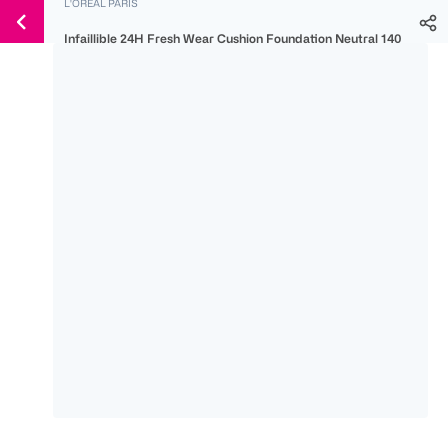
L'ORÉAL PARIS
Weiter
Für
Für
Für
zum
Infaillible 24H Fresh Wear Cushion Foundation Neutral 140
300 Ös
500 Ös
150 Ös
Inhalt
-20%
-10%
-15%