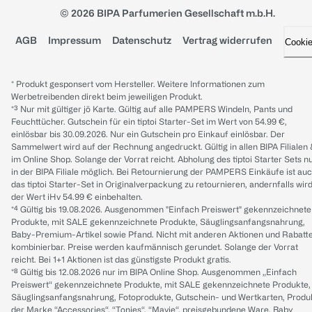
© 2026 BIPA Parfumerien Gesellschaft m.b.H.
AGB
Impressum
Datenschutz
Vertrag widerrufen
Cooki
* Produkt gesponsert vom Hersteller. Weitere Informationen zum
Werbetreibenden direkt beim jeweiligen Produkt.
*³ Nur mit gültiger jö Karte. Gültig auf alle PAMPERS Windeln, Pants und
Feuchttücher. Gutschein für ein tiptoi Starter-Set im Wert von 54.99 €,
einlösbar bis 30.09.2026. Nur ein Gutschein pro Einkauf einlösbar. Der
Sammelwert wird auf der Rechnung angedruckt. Gültig in allen BIPA Filialen
im Online Shop. Solange der Vorrat reicht. Abholung des tiptoi Starter Sets n
in der BIPA Filiale möglich. Bei Retournierung der PAMPERS Einkäufe ist au
das tiptoi Starter-Set in Originalverpackung zu retournieren, andernfalls wir
der Wert iHv 54.99 € einbehalten.
*⁴ Gültig bis 19.08.2026. Ausgenommen "Einfach Preiswert" gekennzeichnete
Produkte, mit SALE gekennzeichnete Produkte, Säuglingsanfangsnahrung,
Baby-Premium-Artikel sowie Pfand. Nicht mit anderen Aktionen und Rabatt
kombinierbar. Preise werden kaufmännisch gerundet. Solange der Vorrat
reicht. Bei 1+1 Aktionen ist das günstigste Produkt gratis.
*⁸ Gültig bis 12.08.2026 nur im BIPA Online Shop. Ausgenommen „Einfach
Preiswert“ gekennzeichnete Produkte, mit SALE gekennzeichnete Produkte,
Säuglingsanfangsnahrung, Fotoprodukte, Gutschein- und Wertkarten, Produ
der Marke “Accessories“, “Tonies“, “Mavie“, preisgebundene Ware, Baby