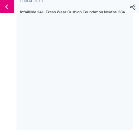
L'ORÉAL PARIS
Weiter
Für
Für
Für
zum
Infaillible 24H Fresh Wear Cushion Foundation Neutral 384
300 Ös
500 Ös
150 Ös
Inhalt
-20%
-10%
-15%