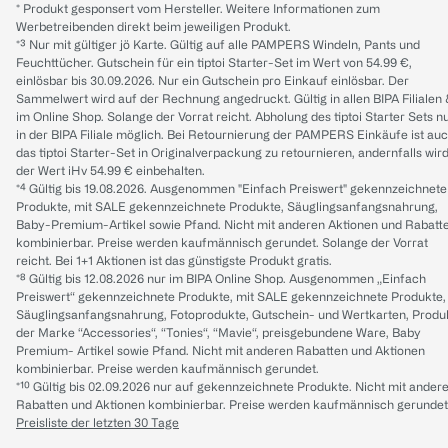
* Produkt gesponsert vom Hersteller. Weitere Informationen zum
Werbetreibenden direkt beim jeweiligen Produkt.
*³ Nur mit gültiger jö Karte. Gültig auf alle PAMPERS Windeln, Pants und
Feuchttücher. Gutschein für ein tiptoi Starter-Set im Wert von 54.99 €,
einlösbar bis 30.09.2026. Nur ein Gutschein pro Einkauf einlösbar. Der
Sammelwert wird auf der Rechnung angedruckt. Gültig in allen BIPA Filialen
im Online Shop. Solange der Vorrat reicht. Abholung des tiptoi Starter Sets n
in der BIPA Filiale möglich. Bei Retournierung der PAMPERS Einkäufe ist au
das tiptoi Starter-Set in Originalverpackung zu retournieren, andernfalls wir
der Wert iHv 54.99 € einbehalten.
*⁴ Gültig bis 19.08.2026. Ausgenommen "Einfach Preiswert" gekennzeichnete
Produkte, mit SALE gekennzeichnete Produkte, Säuglingsanfangsnahrung,
Baby-Premium-Artikel sowie Pfand. Nicht mit anderen Aktionen und Rabatt
kombinierbar. Preise werden kaufmännisch gerundet. Solange der Vorrat
reicht. Bei 1+1 Aktionen ist das günstigste Produkt gratis.
*⁸ Gültig bis 12.08.2026 nur im BIPA Online Shop. Ausgenommen „Einfach
Preiswert“ gekennzeichnete Produkte, mit SALE gekennzeichnete Produkte,
Säuglingsanfangsnahrung, Fotoprodukte, Gutschein- und Wertkarten, Produ
der Marke “Accessories“, “Tonies“, “Mavie“, preisgebundene Ware, Baby
Premium- Artikel sowie Pfand. Nicht mit anderen Rabatten und Aktionen
kombinierbar. Preise werden kaufmännisch gerundet.
*¹⁰ Gültig bis 02.09.2026 nur auf gekennzeichnete Produkte. Nicht mit ander
Rabatten und Aktionen kombinierbar. Preise werden kaufmännisch gerundet
Preisliste der letzten 30 Tage