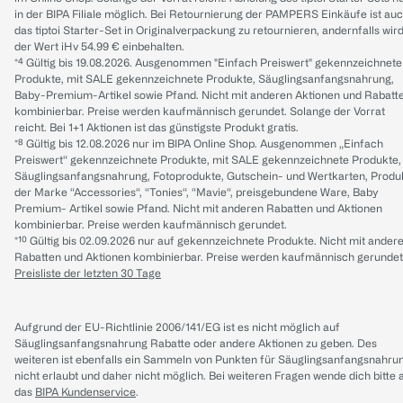
in der BIPA Filiale möglich. Bei Retournierung der PAMPERS Einkäufe ist au
das tiptoi Starter-Set in Originalverpackung zu retournieren, andernfalls wir
der Wert iHv 54.99 € einbehalten.
*⁴ Gültig bis 19.08.2026. Ausgenommen "Einfach Preiswert" gekennzeichnete
Produkte, mit SALE gekennzeichnete Produkte, Säuglingsanfangsnahrung,
Baby-Premium-Artikel sowie Pfand. Nicht mit anderen Aktionen und Rabatt
kombinierbar. Preise werden kaufmännisch gerundet. Solange der Vorrat
reicht. Bei 1+1 Aktionen ist das günstigste Produkt gratis.
*⁸ Gültig bis 12.08.2026 nur im BIPA Online Shop. Ausgenommen „Einfach
Preiswert“ gekennzeichnete Produkte, mit SALE gekennzeichnete Produkte,
Säuglingsanfangsnahrung, Fotoprodukte, Gutschein- und Wertkarten, Produ
der Marke “Accessories“, “Tonies“, “Mavie“, preisgebundene Ware, Baby
Premium- Artikel sowie Pfand. Nicht mit anderen Rabatten und Aktionen
kombinierbar. Preise werden kaufmännisch gerundet.
*¹⁰ Gültig bis 02.09.2026 nur auf gekennzeichnete Produkte. Nicht mit ander
Rabatten und Aktionen kombinierbar. Preise werden kaufmännisch gerundet
Preisliste der letzten 30 Tage
Aufgrund der EU-Richtlinie 2006/141/EG ist es nicht möglich auf
Säuglingsanfangsnahrung Rabatte oder andere Aktionen zu geben. Des
weiteren ist ebenfalls ein Sammeln von Punkten für Säuglingsanfangsnahru
nicht erlaubt und daher nicht möglich.
Bei weiteren Fragen wende dich bitte 
das
BIPA Kundenservice
.