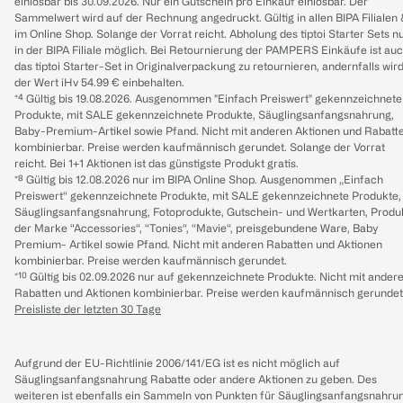
einlösbar bis 30.09.2026. Nur ein Gutschein pro Einkauf einlösbar. Der
Sammelwert wird auf der Rechnung angedruckt. Gültig in allen BIPA Filialen
im Online Shop. Solange der Vorrat reicht. Abholung des tiptoi Starter Sets n
in der BIPA Filiale möglich. Bei Retournierung der PAMPERS Einkäufe ist au
das tiptoi Starter-Set in Originalverpackung zu retournieren, andernfalls wir
der Wert iHv 54.99 € einbehalten.
*⁴ Gültig bis 19.08.2026. Ausgenommen "Einfach Preiswert" gekennzeichnete
Produkte, mit SALE gekennzeichnete Produkte, Säuglingsanfangsnahrung,
Baby-Premium-Artikel sowie Pfand. Nicht mit anderen Aktionen und Rabatt
kombinierbar. Preise werden kaufmännisch gerundet. Solange der Vorrat
reicht. Bei 1+1 Aktionen ist das günstigste Produkt gratis.
*⁸ Gültig bis 12.08.2026 nur im BIPA Online Shop. Ausgenommen „Einfach
Preiswert“ gekennzeichnete Produkte, mit SALE gekennzeichnete Produkte,
Säuglingsanfangsnahrung, Fotoprodukte, Gutschein- und Wertkarten, Produ
der Marke “Accessories“, “Tonies“, “Mavie“, preisgebundene Ware, Baby
Premium- Artikel sowie Pfand. Nicht mit anderen Rabatten und Aktionen
kombinierbar. Preise werden kaufmännisch gerundet.
*¹⁰ Gültig bis 02.09.2026 nur auf gekennzeichnete Produkte. Nicht mit ander
Rabatten und Aktionen kombinierbar. Preise werden kaufmännisch gerundet
Preisliste der letzten 30 Tage
Aufgrund der EU-Richtlinie 2006/141/EG ist es nicht möglich auf
Säuglingsanfangsnahrung Rabatte oder andere Aktionen zu geben. Des
weiteren ist ebenfalls ein Sammeln von Punkten für Säuglingsanfangsnahru