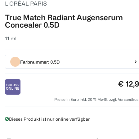
L'ORÉAL PARIS
True Match Radiant Augenserum
Concealer 0.5D
11 ml
Farbnummer
: 0.5D
Preis:
€ 12,
Preise in Euro inkl. 20 % MwSt. zzgl. Versandkos
Dieses Produkt ist nur online verfügbar